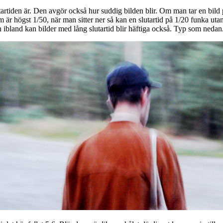
slutartiden är. Den avgör också hur suddig bilden blir. Om man tar en bil
om är högst 1/50, när man sitter ner så kan en slutartid på 1/20 funka utan
en ibland kan bilder med lång slutartid blir häftiga också. Typ som nedan