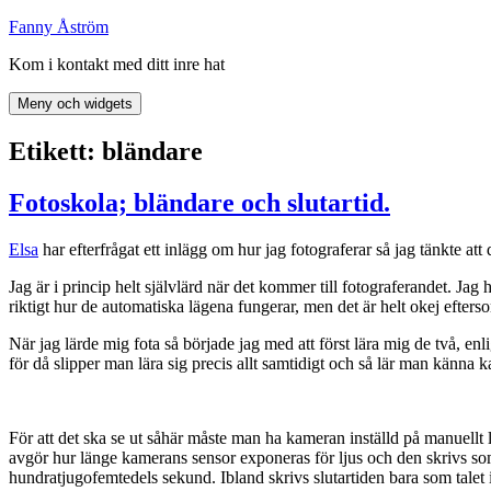
Hoppa
Fanny Åström
till
Kom i kontakt med ditt inre hat
innehåll
Meny och widgets
Etikett:
bländare
Fotoskola; bländare och slutartid.
Elsa
har efterfrågat ett inlägg om hur jag fotograferar så jag tänkte att 
Jag är i princip helt självlärd när det kommer till fotograferandet. Jag 
riktigt hur de automatiska lägena fungerar, men det är helt okej efterso
När jag lärde mig fota så började jag med att först lära mig de två, 
för då slipper man lära sig precis allt samtidigt och så lär man känna 
För att det ska se ut såhär måste man ha kameran inställd på manuellt 
avgör hur länge kamerans sensor exponeras för ljus och den skrivs som e
hundratjugofemtedels sekund. Ibland skrivs slutartiden bara som talet i 