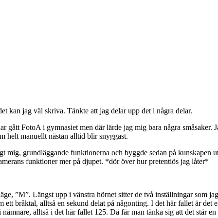
det kan jag väl skriva. Tänkte att jag delar upp det i några delar.
har gått FotoA i gymnasiet men där lärde jag mig bara några småsaker. Jag 
m helt manuellt nästan alltid blir snyggast.
enligt mig, grundläggande funktionerna och byggde sedan på kunskapen ut
kamerans funktioner mer på djupet. *dör över hur pretentiös jag låter*
läge, ”M”. Längst upp i vänstra hörnet sitter de två inställningar som ja
tt bråktal, alltså en sekund delat på någonting. I det här fallet är det 
nämnare, alltså i det här fallet 125. Då får man tänka sig att det står en 