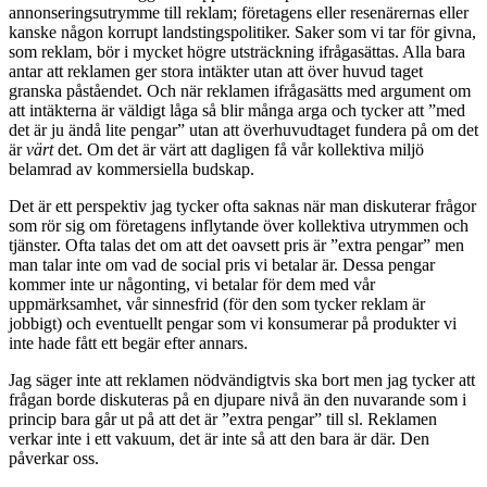
annonseringsutrymme till reklam; företagens eller resenärernas eller
kanske någon korrupt landstingspolitiker. Saker som vi tar för givna,
som reklam, bör i mycket högre utsträckning ifrågasättas. Alla bara
antar att reklamen ger stora intäkter utan att över huvud taget
granska påståendet. Och när reklamen ifrågasätts med argument om
att intäkterna är väldigt låga så blir många arga och tycker att ”med
det är ju ändå lite pengar” utan att överhuvudtaget fundera på om det
är
värt
det. Om det är värt att dagligen få vår kollektiva miljö
belamrad av kommersiella budskap.
Det är ett perspektiv jag tycker ofta saknas när man diskuterar frågor
som rör sig om företagens inflytande över kollektiva utrymmen och
tjänster. Ofta talas det om att det oavsett pris är ”extra pengar” men
man talar inte om vad de social pris vi betalar är. Dessa pengar
kommer inte ur någonting, vi betalar för dem med vår
uppmärksamhet, vår sinnesfrid (för den som tycker reklam är
jobbigt) och eventuellt pengar som vi konsumerar på produkter vi
inte hade fått ett begär efter annars.
Jag säger inte att reklamen nödvändigtvis ska bort men jag tycker att
frågan borde diskuteras på en djupare nivå än den nuvarande som i
princip bara går ut på att det är ”extra pengar” till sl. Reklamen
verkar inte i ett vakuum, det är inte så att den bara är där. Den
påverkar oss.