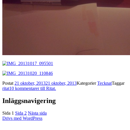
Postat
21 oktober, 2013
21 oktober, 2013
Kategorier
Tecknat
Taggar
ritat
10 kommentarer
till Ritat.
Inläggsnavigering
Sida
1
Sida
2
Nästa sida
Drivs med WordPress