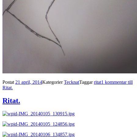
Postat
21 april, 2014
Kategorier
Tecknat
Taggar
ritat
1 kommentar
till
Ritat.
Ritat.