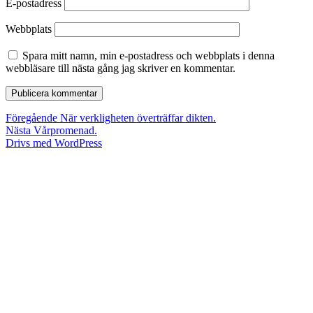
E-postadress
Webbplats
Spara mitt namn, min e-postadress och webbplats i denna
webbläsare till nästa gång jag skriver en kommentar.
Inläggsnavigering
Föregående
Föregående
När verkligheten överträffar dikten.
Nästa
inlägg:
Nästa
Vårpromenad.
inlägg:
Drivs med WordPress