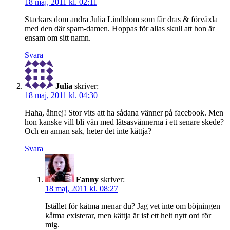
18 maj, 2011 kl. 02:11
Stackars dom andra Julia Lindblom som får dras & förväxla
med den där spam-damen. Hoppas för allas skull att hon är
ensam om sitt namn.
Svara
Julia
skriver:
18 maj, 2011 kl. 04:30
Haha, åhnej! Stor vits att ha sådana vänner på facebook. Men
hon kanske vill bli vän med låtsasvännerna i ett senare skede?
Och en annan sak, heter det inte kättja?
Svara
Fanny
skriver:
18 maj, 2011 kl. 08:27
Istället för kåtma menar du? Jag vet inte om böjningen
kåtma existerar, men kättja är isf ett helt nytt ord för
mig.