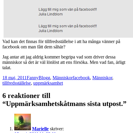
Vad kan det finnas för tillfredsställelse i att ha många vänner på
facebook om man fått dem såhär?
Jag antar att jag aldrig kommer begripa vad som driver dessa
människor så det är väl lönlöst att ens försöka. Men vad fan, ärligt
talat.
Postat
Författare
Kategorier
Taggar
18 maj, 2011
Fanny
Blogg
,
Människor
facebook
,
Människor
,
tillfredsställelse
,
uppmärksamhet
6 reaktioner till
“Uppmärksamhetskåtmans sista utpost.”
Marielle
skriver: