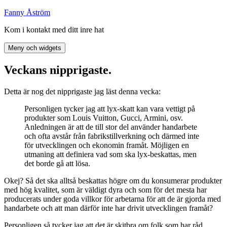
Hoppa
Fanny Åström
till
Kom i kontakt med ditt inre hat
innehåll
Meny och widgets
Veckans nipprigaste.
Detta är nog det nipprigaste jag läst denna vecka:
Personligen tycker jag att lyx-skatt kan vara vettigt på
produkter som Louis Vuitton, Gucci, Armini, osv.
Anledningen är att de till stor del använder handarbete
och ofta avstår från fabrikstillverkning och därmed inte
för utvecklingen och ekonomin framåt. Möjligen en
utmaning att definiera vad som ska lyx-beskattas, men
det borde gå att lösa.
Okej? Så det ska alltså beskattas högre om du konsumerar produkter
med hög kvalitet, som är väldigt dyra och som för det mesta har
producerats under goda villkor för arbetarna för att de är gjorda med
handarbete och att man därför inte har drivit utvecklingen framåt?
Personligen så tycker jag att det är skitbra om folk som har råd