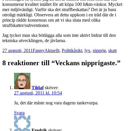
konsumerar kvalitet istället för att köpa 100 h&m-väskor. Mycket
mer miljövänligt. Varför ska det straffbeskattas? Det är ju bara
otroligt märkligt. Observera att detta uppkom i en tråd där de i
princip rådde konsensus om att vi ska sluta med olika
straffskatter/subventioner.
Jag tycker man ska bötlägga alla som inte aktivt bidrar till den
tekniska utvecklingen, de jävlarna.
Postat
Författare
Kategorier
Taggar
27 augusti, 2011
Fanny
Aktuellt
,
Politik
åsikt
,
lyx
,
nipprig
,
skatt
8 reaktioner till “Veckans nipprigaste.”
Tildaf
skriver:
27 augusti, 2011 kl. 10:54
Ja, det där måste nog vara dagens tankevurpa.
Svara
Fredrik
skriver: