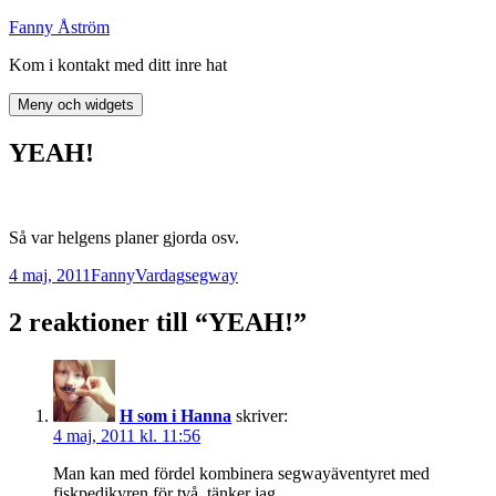
Hoppa
Fanny Åström
till
Kom i kontakt med ditt inre hat
innehåll
Meny och widgets
YEAH!
Så var helgens planer gjorda osv.
Postat
Författare
Kategorier
Taggar
4 maj, 2011
Fanny
Vardag
segway
2 reaktioner till “YEAH!”
H som i Hanna
skriver:
4 maj, 2011 kl. 11:56
Man kan med fördel kombinera segwayäventyret med
fiskpedikyren för två, tänker jag.