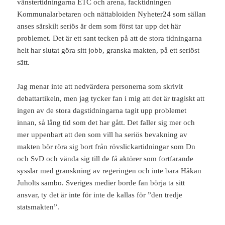
vänstertidningarna ETC och arena, facktidningen
Kommunalarbetaren och nättabloiden Nyheter24 som sällan
anses särskilt seriös är dem som först tar upp det här
problemet. Det är ett sant tecken på att de stora tidningarna
helt har slutat göra sitt jobb, granska makten, på ett seriöst
sätt.
Jag menar inte att nedvärdera personerna som skrivit
debattartikeln, men jag tycker fan i mig att det är tragiskt att
ingen av de stora dagstidningarna tagit upp problemet
innan, så lång tid som det har gått. Det faller sig mer och
mer uppenbart att den som vill ha seriös bevakning av
makten bör röra sig bort från rövslickartidningar som Dn
och SvD och vända sig till de få aktörer som fortfarande
sysslar med granskning av regeringen och inte bara Håkan
Juholts sambo. Sveriges medier borde fan börja ta sitt
ansvar, ty det är inte för inte de kallas för ”den tredje
statsmakten”.