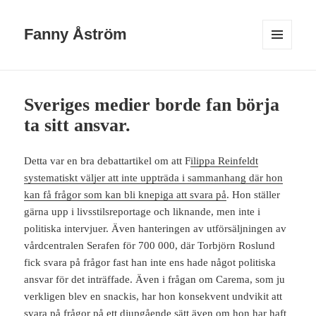
Fanny Åström
MENY
OCH
WIDGETS
Sveriges medier borde fan börja
ta sitt ansvar.
Detta var en bra debattartikel om att F
ilippa Reinfeldt
systematiskt väljer att inte uppträda i sammanhang där hon
kan få frågor som kan bli knepiga att svara på
. Hon ställer
gärna upp i livsstilsreportage och liknande, men inte i
politiska intervjuer. Även hanteringen av utförsäljningen av
vårdcentralen Serafen för 700 000, där Torbjörn Roslund
fick svara på frågor fast han inte ens hade något politiska
ansvar för det inträffade. Även i frågan om Carema, som ju
verkligen blev en snackis, har hon konsekvent undvikit att
svara på frågor på ett djupgående sätt även om hon har haft