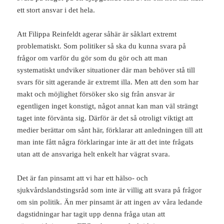
ett stort ansvar i det hela.
Att Filippa Reinfeldt agerar såhär är såklart extremt
problematiskt. Som politiker så ska du kunna svara på
frågor om varför du gör som du gör och att man
systematiskt undviker situationer där man behöver stå till
svars för sitt agerande är extremt illa. Men att den som har
makt och möjlighet försöker sko sig från ansvar är
egentligen inget konstigt, något annat kan man väl strängt
taget inte förvänta sig. Därför är det så otroligt viktigt att
medier berättar om sånt här, förklarar att anledningen till att
man inte fått några förklaringar inte är att det inte frågats
utan att de ansvariga helt enkelt har vägrat svara.
Det är fan pinsamt att vi har ett hälso- och
sjukvårdslandstingsråd som inte är villig att svara på frågor
om sin politik. Än mer pinsamt är att ingen av våra ledande
dagstidningar har tagit upp denna fråga utan att