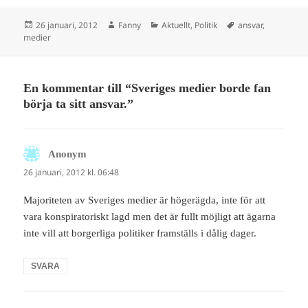
Postat
Författare
Kategorier
Taggar
26 januari, 2012
Fanny
Aktuellt
,
Politik
ansvar
,
medier
En kommentar till “Sveriges medier borde fan
börja ta sitt ansvar.”
Anonym
skriver:
26 januari, 2012 kl. 06:48
Majoriteten av Sveriges medier är högerägda, inte för att
vara konspiratoriskt lagd men det är fullt möjligt att ägarna
inte vill att borgerliga politiker framställs i dålig dager.
SVARA