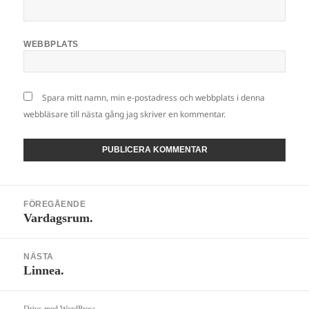
WEBBPLATS
Spara mitt namn, min e-postadress och webbplats i denna
webbläsare till nästa gång jag skriver en kommentar.
Inläggsnavigering
FÖREGÅENDE
Vardagsrum.
Föregående
inlägg:
NÄSTA
Linnea.
Nästa
inlägg: