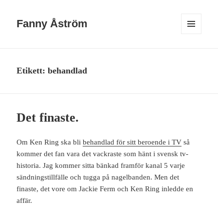
Fanny Åström
MENY
OCH
WIDGETS
Etikett:
behandlad
Det finaste.
Om Ken Ring ska bli
behandlad för sitt beroende i TV
så
kommer det fan vara det vackraste som hänt i svensk tv-
historia. Jag kommer sitta bänkad framför kanal 5 varje
sändningstillfälle och tugga på nagelbanden. Men det
finaste, det vore om Jackie Ferm och Ken Ring inledde en
affär.