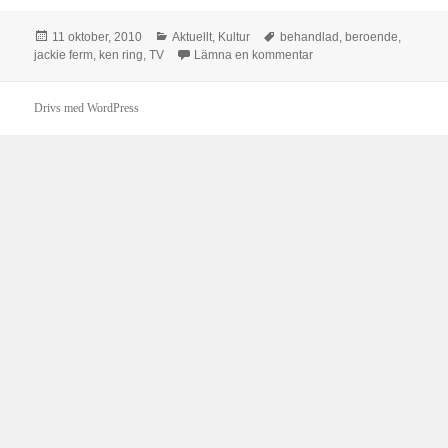
Postat
Kategorier
Taggar
11 oktober, 2010
Aktuellt
,
Kultur
behandlad
,
beroende
,
till Det finaste.
jackie ferm
,
ken ring
,
TV
Lämna en kommentar
Drivs med WordPress