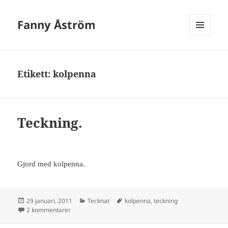
Fanny Åström
MENY
OCH
WIDGETS
Etikett:
kolpenna
Teckning.
Gjord med kolpenna.
Postat
Kategorier
Taggar
29 januari, 2011
Tecknat
kolpenna
,
teckning
till Teckning.
2 kommentarer