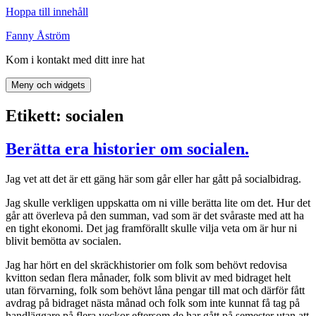
Hoppa till innehåll
Fanny Åström
Kom i kontakt med ditt inre hat
Meny och widgets
Etikett:
socialen
Berätta era historier om socialen.
Jag vet att det är ett gäng här som går eller har gått på socialbidrag.
Jag skulle verkligen uppskatta om ni ville berätta lite om det. Hur det
går att överleva på den summan, vad som är det svåraste med att ha
en tight ekonomi. Det jag framförallt skulle vilja veta om är hur ni
blivit bemötta av socialen.
Jag har hört en del skräckhistorier om folk som behövt redovisa
kvitton sedan flera månader, folk som blivit av med bidraget helt
utan förvarning, folk som behövt låna pengar till mat och därför fått
avdrag på bidraget nästa månad och folk som inte kunnat få tag på
handläggare på flera veckor eftersom de har gått på semester utan att