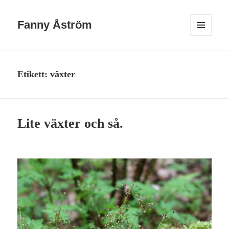
Fanny Åström
MENY
OCH
WIDGETS
Etikett:
växter
Lite växter och så.