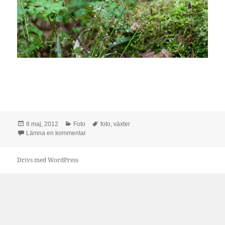
Postat
Kategorier
Taggar
8 maj, 2012
Foto
foto
,
växter
till Lite växter och så.
Lämna en kommentar
Drivs med WordPress