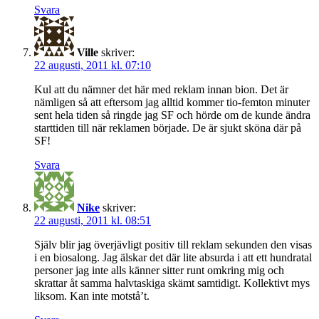
Svara
Ville
skriver:
22 augusti, 2011 kl. 07:10
Kul att du nämner det här med reklam innan bion. Det är
nämligen så att eftersom jag alltid kommer tio-femton minuter
sent hela tiden så ringde jag SF och hörde om de kunde ändra
starttiden till när reklamen började. De är sjukt sköna där på
SF!
Svara
Nike
skriver:
22 augusti, 2011 kl. 08:51
Själv blir jag överjävligt positiv till reklam sekunden den visas
i en biosalong. Jag älskar det där lite absurda i att ett hundratal
personer jag inte alls känner sitter runt omkring mig och
skrattar åt samma halvtaskiga skämt samtidigt. Kollektivt mys
liksom. Kan inte motstå’t.