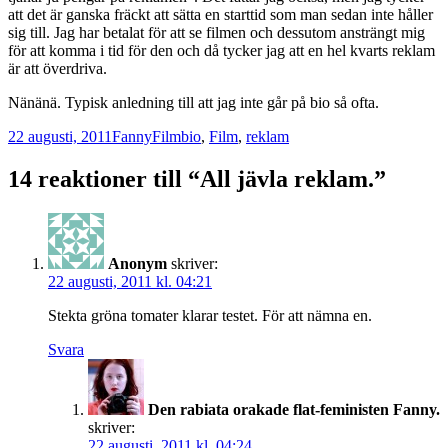
att det är ganska fräckt att sätta en starttid som man sedan inte håller
sig till. Jag har betalat för att se filmen och dessutom ansträngt mig
för att komma i tid för den och då tycker jag att en hel kvarts reklam
är att överdriva.
Nänänä. Typisk anledning till att jag inte går på bio så ofta.
Postat
Författare
Kategorier
Taggar
22 augusti, 2011
Fanny
Film
bio
,
Film
,
reklam
14 reaktioner till “All jävla reklam.”
Anonym
skriver:
22 augusti, 2011 kl. 04:21
Stekta gröna tomater klarar testet. För att nämna en.
Svara
Den rabiata orakade flat-feministen Fanny.
skriver:
22 augusti, 2011 kl. 04:24