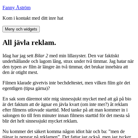
Hoppa
Fanny Åström
till
Kom i kontakt med ditt inre hat
innehåll
Meny och widgets
All jävla reklam.
Idag har jag sett
Bilar 2
med min lillasyster. Den var faktiskt
underhållande och lagom lång, strax under två timmar. Jag hatar när
den typen av film är längre än två timmar, det brukar innebära att
den är otight mest.
Filmen klarade givetvis inte bechdeltestet, men vilken film gör det
egentligen (tipsa gärna)?
En sak som däremot stör mig sinnessjukt mycket med att gå på bio
är det faktum att de ägnar en jävla kvart (om inte mer?) åt reklam
efter filmens utlovade starttid. Med tanke på att man kommer in i
salongen tio till fem minuter innan filmens starttid för det mesta så
blir det helt sinnessjukt mycket reklam.
Nu kommer det säkert komma någon idiot här och ba: ”men de
tjänar ju pengar på reklamen”. Det fattar jag också, men jag tycker