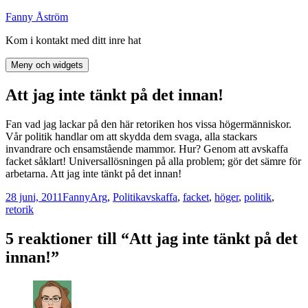
Hoppa
Fanny Åström
till
Kom i kontakt med ditt inre hat
innehåll
Meny och widgets
Att jag inte tänkt på det innan!
Fan vad jag lackar på den här retoriken hos vissa högermänniskor.
Vår politik handlar om att skydda dem svaga, alla stackars
invandrare och ensamstående mammor. Hur? Genom att avskaffa
facket såklart! Universallösningen på alla problem; gör det sämre för
arbetarna. Att jag inte tänkt på det innan!
Postat
Författare
Kategorier
Taggar
28 juni, 2011
Fanny
Arg
,
Politik
avskaffa
,
facket
,
höger
,
politik
,
retorik
5 reaktioner till “Att jag inte tänkt på det
innan!”