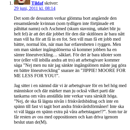
Tildaf
skriver:
29 juni, 2011 kl. 08:14
Det som de dessutom verkar glömma bort angående den
ensamstående kvinnan (som tydligen inte förtjänade ett
påhittat namn) och Aschmed (skum stavning, uttalet blir ju
helt fel) är att det där jobbet för den där skitlönen är bara nått
man vill ha för att få in en fot. Sen vill man få ett jobb med
bättre, normal lön, när man har erfarenheten i ryggen. Men
om man sänker ingångslönerna så kommer jobben ha en
sämre löneutveckling… såklart. För det är bara idioter som
tror (eller vill inbilla andra att tro) att arbetsgivare kommer
säga ”Nej men nu när jag sänkte ingångslönen måste jag göra
en bättre löneutveckling” snarare än ”JIPPIE! MOORE FOR
ME LESS FOR YOU!”.
Jag sitter i en nämnd där vi är arbetsgivare för en hel hög med
människor och där märker man ju också vilket parti där
tankarna om våra anställda inte verkar vara särskilt höga.
”Nej, de ska få lägsta nivån i friskvårdsbidrag och inte en
spänn till fast vi tagit bort andra friskvårdsförmåner! Inte ska
vi väl lägga en spänn extra på våra arbetstagare!?”. Som tur är
får resten av oss med oppositionen och kan driva igenom
beslut utan de(M).