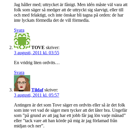
Jag håller med; uttrycket är fånigt. Men idén måste väl vara att
folk som säger så medger att de uttryckt sig slarvigt, eller till
och med felaktigt, och inte önskar bli tagna på orden: de har
inte lyckats förmedla det de vill förmedla.
Svara
TOVE
skriver:
3 augusti, 2011 kl. 03:55
En vridrig liten ordvits…
Svara
Tildaf
skriver:
3 augusti, 2011 kl. 05:57
Antingen är det som Tove säger en ordvits eller så är det folk
som inte vet vad de säger men tycker att det låter bra. Ungefär
som ”på grund av att jag har ett jobb får jag lön varje månad”
eller ”tack vare att han körde på mig är jag förlamad från
midjan och ner”.