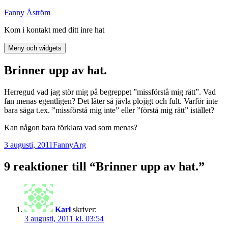
Hoppa
Fanny Åström
till
Kom i kontakt med ditt inre hat
innehåll
Meny och widgets
Brinner upp av hat.
Herregud vad jag stör mig på begreppet ”missförstå mig rätt”. Vad
fan menas egentligen? Det låter så jävla plojigt och fult. Varför inte
bara säga t.ex. ”missförstå mig inte” eller ”förstå mig rätt” istället?
Kan någon bara förklara vad som menas?
Postat
Författare
Kategorier
3 augusti, 2011
Fanny
Arg
9 reaktioner till “Brinner upp av hat.”
Karl
skriver:
3 augusti, 2011 kl. 03:54