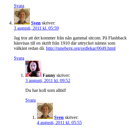
Svara
Sven
skriver:
3 augusti, 2011 kl. 05:59
Jag tror att det kommer från nån gammal sitcom. På Flashback
hänvisas till en skrift från 1910 där uttrycket nämns som
välkänt redan då.
http://runeberg.org/ordlekar/0049.html
Svara
Fanny
skriver:
3 augusti, 2011 kl. 09:52
Du har koll som alltid!
Svara
Sven
skriver:
4 augusti, 2011 kl. 05:55