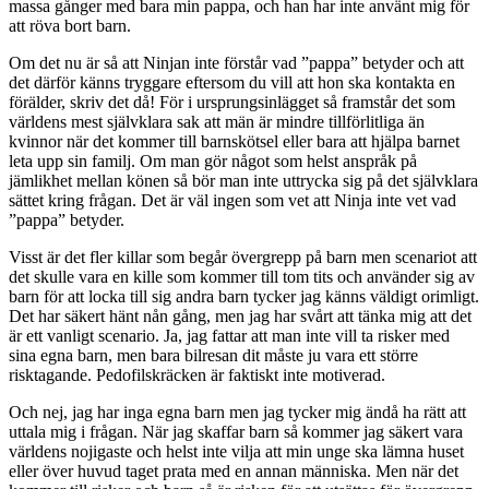
massa gånger med bara min pappa, och han har inte använt mig för
att röva bort barn.
Om det nu är så att Ninjan inte förstår vad ”pappa” betyder och att
det därför känns tryggare eftersom du vill att hon ska kontakta en
förälder, skriv det då! För i ursprungsinlägget så framstår det som
världens mest självklara sak att män är mindre tillförlitliga än
kvinnor när det kommer till barnskötsel eller bara att hjälpa barnet
leta upp sin familj. Om man gör något som helst anspråk på
jämlikhet mellan könen så bör man inte uttrycka sig på det självklara
sättet kring frågan. Det är väl ingen som vet att Ninja inte vet vad
”pappa” betyder.
Visst är det fler killar som begår övergrepp på barn men scenariot att
det skulle vara en kille som kommer till tom tits och använder sig av
barn för att locka till sig andra barn tycker jag känns väldigt orimligt.
Det har säkert hänt nån gång, men jag har svårt att tänka mig att det
är ett vanligt scenario. Ja, jag fattar att man inte vill ta risker med
sina egna barn, men bara bilresan dit måste ju vara ett större
risktagande. Pedofilskräcken är faktiskt inte motiverad.
Och nej, jag har inga egna barn men jag tycker mig ändå ha rätt att
uttala mig i frågan. När jag skaffar barn så kommer jag säkert vara
världens nojigaste och helst inte vilja att min unge ska lämna huset
eller över huvud taget prata med en annan människa. Men när det