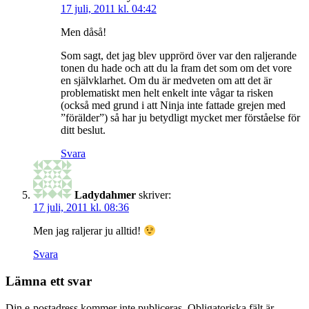
17 juli, 2011 kl. 04:42
Men dåså!
Som sagt, det jag blev upprörd över var den raljerande
tonen du hade och att du la fram det som om det vore
en självklarhet. Om du är medveten om att det är
problematiskt men helt enkelt inte vågar ta risken
(också med grund i att Ninja inte fattade grejen med
”förälder”) så har ju betydligt mycket mer förståelse för
ditt beslut.
Svara
Ladydahmer
skriver:
17 juli, 2011 kl. 08:36
Men jag raljerar ju alltid!
Svara
Lämna ett svar
Din e-postadress kommer inte publiceras.
Obligatoriska fält är