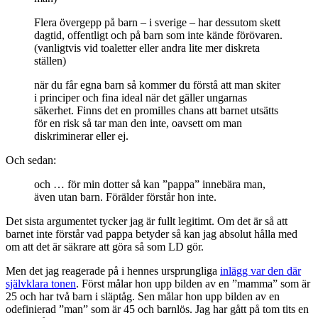
Flera övergepp på barn – i sverige – har dessutom skett
dagtid, offentligt och på barn som inte kände förövaren.
(vanligtvis vid toaletter eller andra lite mer diskreta
ställen)
när du får egna barn så kommer du förstå att man skiter
i principer och fina ideal när det gäller ungarnas
säkerhet. Finns det en promilles chans att barnet utsätts
för en risk så tar man den inte, oavsett om man
diskriminerar eller ej.
Och sedan:
och … för min dotter så kan ”pappa” innebära man,
även utan barn. Förälder förstår hon inte.
Det sista argumentet tycker jag är fullt legitimt. Om det är så att
barnet inte förstår vad pappa betyder så kan jag absolut hålla med
om att det är säkrare att göra så som LD gör.
Men det jag reagerade på i hennes ursprungliga
inlägg var den där
självklara tonen
. Först målar hon upp bilden av en ”mamma” som är
25 och har två barn i släptåg. Sen målar hon upp bilden av en
odefinierad ”man” som är 45 och barnlös. Jag har gått på tom tits en