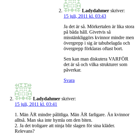
Ladydahmer
skriver:
15 juli, 2011 kl. 03:43
Ja det är så. Mörkertalen är lika stora
på båda håll. Givetvis så
misstänkliggörs kvinnor mindre men
övergrepp i sig är tabubelagda och
övergrepp förklaras oftast bort.
Sen kan man diskutera VARFÖR
det är så och vilka strukturer som
påverkar.
Svara
Ladydahmer
skriver:
15 juli, 2011 kl. 03:41
1. Män ÄR mindre pålitliga. Män ÄR farligare. Än kvinnor
alltså. Man ska inte hymla om den biten.
2. Ja det troligare att ninja blir slagen för sina kläder.
Relevans?