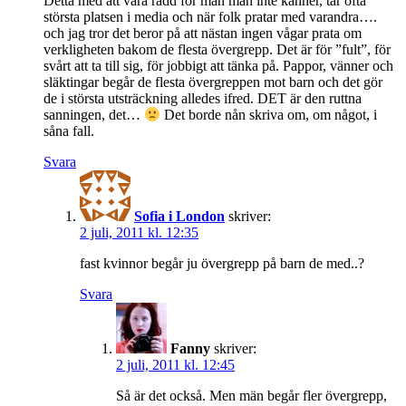
Detta med att vara rädd för män man inte känner, tar ofta
största platsen i media och när folk pratar med varandra….
och jag tror det beror på att nästan ingen vågar prata om
verkligheten bakom de flesta övergrepp. Det är för ”fult”, för
svårt att ta till sig, för jobbigt att tänka på. Pappor, vänner och
släktingar begår de flesta övergreppen mot barn och det gör
de i största utsträckning alledes ifred. DET är den ruttna
sanningen, det…
Det borde nån skriva om, om något, i
såna fall.
Svara
Sofia i London
skriver:
2 juli, 2011 kl. 12:35
fast kvinnor begår ju övergrepp på barn de med..?
Svara
Fanny
skriver:
2 juli, 2011 kl. 12:45
Så är det också. Men män begår fler övergrepp,