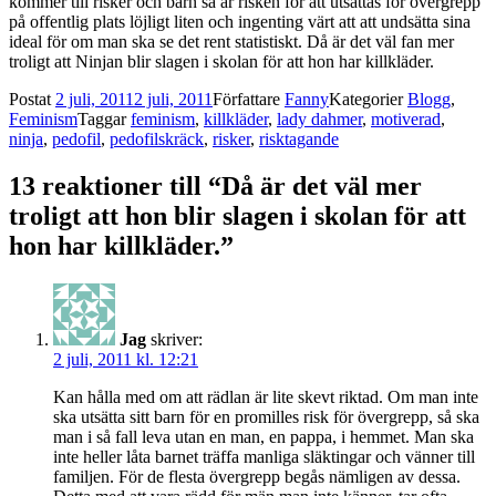
kommer till risker och barn så är risken för att utsättas för övergrepp
på offentlig plats löjligt liten och ingenting värt att att undsätta sina
ideal för om man ska se det rent statistiskt. Då är det väl fan mer
troligt att Ninjan blir slagen i skolan för att hon har killkläder.
Postat
2 juli, 2011
2 juli, 2011
Författare
Fanny
Kategorier
Blogg
,
Feminism
Taggar
feminism
,
killkläder
,
lady dahmer
,
motiverad
,
ninja
,
pedofil
,
pedofilskräck
,
risker
,
risktagande
13 reaktioner till “Då är det väl mer
troligt att hon blir slagen i skolan för att
hon har killkläder.”
Jag
skriver:
2 juli, 2011 kl. 12:21
Kan hålla med om att rädlan är lite skevt riktad. Om man inte
ska utsätta sitt barn för en promilles risk för övergrepp, så ska
man i så fall leva utan en man, en pappa, i hemmet. Man ska
inte heller låta barnet träffa manliga släktingar och vänner till
familjen. För de flesta övergrepp begås nämligen av dessa.