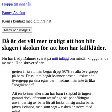
Hoppa till innehåll
Fanny Åström
Kom i kontakt med ditt inre hat
Meny och widgets
Då är det väl mer troligt att hon blir
slagen i skolan för att hon har killkläder.
Nu har Lady Dahmer svarat på
mitt inlägg
om misstänkligggörande
av män. Hon skriver såhär:
grejen är ju att män begår drygt 80% av alla övergrepp
på barn. Dessutom begår kvinnor nästan uteslutande
övergrepp på sina egna barn medans män inte är lika
”nogräknade”
Att en kvinna eller man har barn i släptåd är ingen
garanti dock eftersom att många sk. pedofilringar
använder sig av barn för att locka till sig andra barn.
(även kvinnor, men som sagt – risken är större med
män)