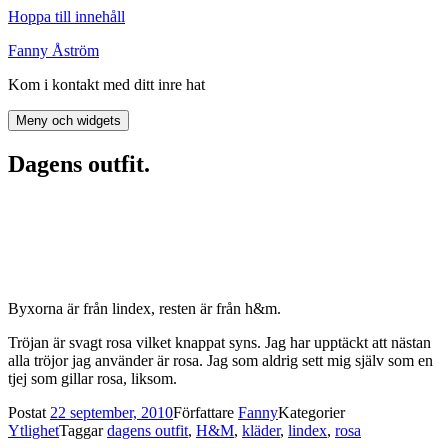
Hoppa till innehåll
Fanny Åström
Kom i kontakt med ditt inre hat
Meny och widgets
Dagens outfit.
Byxorna är från lindex, resten är från h&m.
Tröjan är svagt rosa vilket knappat syns. Jag har upptäckt att nästan
alla tröjor jag använder är rosa. Jag som aldrig sett mig själv som en
tjej som gillar rosa, liksom.
Postat
22 september, 2010
Författare
Fanny
Kategorier
Ytlighet
Taggar
dagens outfit
,
H&M
,
kläder
,
lindex
,
rosa