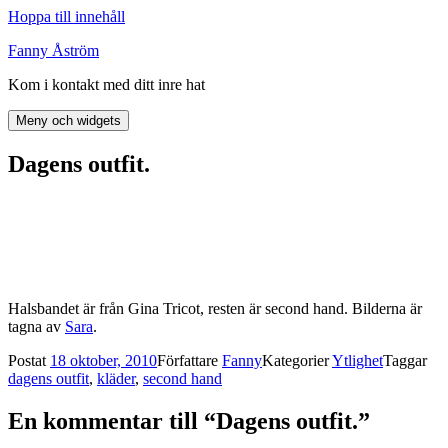
Hoppa till innehåll
Fanny Åström
Kom i kontakt med ditt inre hat
Meny och widgets
Dagens outfit.
Halsbandet är från Gina Tricot, resten är second hand. Bilderna är
tagna av
Sara
.
Postat
18 oktober, 2010
Författare
Fanny
Kategorier
Ytlighet
Taggar
dagens outfit
,
kläder
,
second hand
En kommentar till “Dagens outfit.”