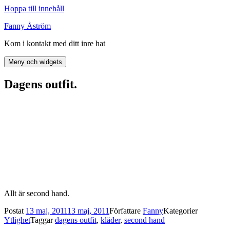
Hoppa till innehåll
Fanny Åström
Kom i kontakt med ditt inre hat
Meny och widgets
Dagens outfit.
Allt är second hand.
Postat
13 maj, 2011
13 maj, 2011
Författare
Fanny
Kategorier
Ytlighet
Taggar
dagens outfit
,
kläder
,
second hand