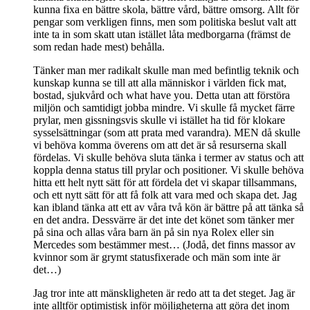
kunna fixa en bättre skola, bättre vård, bättre omsorg. Allt för
pengar som verkligen finns, men som politiska beslut valt att
inte ta in som skatt utan istället låta medborgarna (främst de
som redan hade mest) behålla.
Tänker man mer radikalt skulle man med befintlig teknik och
kunskap kunna se till att alla människor i världen fick mat,
bostad, sjukvård och what have you. Detta utan att förstöra
miljön och samtidigt jobba mindre. Vi skulle få mycket färre
prylar, men gissningsvis skulle vi istället ha tid för klokare
sysselsättningar (som att prata med varandra). MEN då skulle
vi behöva komma överens om att det är så resurserna skall
fördelas. Vi skulle behöva sluta tänka i termer av status och att
koppla denna status till prylar och positioner. Vi skulle behöva
hitta ett helt nytt sätt för att fördela det vi skapar tillsammans,
och ett nytt sätt för att få folk att vara med och skapa det. Jag
kan ibland tänka att ett av våra två kön är bättre på att tänka så
en det andra. Dessvärre är det inte det könet som tänker mer
på sina och allas våra barn än på sin nya Rolex eller sin
Mercedes som bestämmer mest… (Jodå, det finns massor av
kvinnor som är grymt statusfixerade och män som inte är
det…)
Jag tror inte att mänskligheten är redo att ta det steget. Jag är
inte alltför optimistisk inför möjligheterna att göra det inom