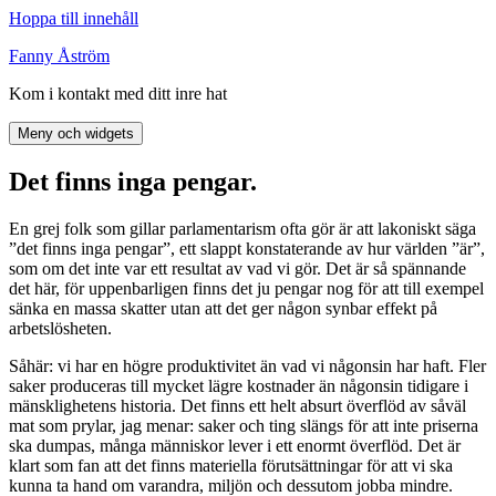
Hoppa till innehåll
Fanny Åström
Kom i kontakt med ditt inre hat
Meny och widgets
Det finns inga pengar.
En grej folk som gillar parlamentarism ofta gör är att lakoniskt säga
”det finns inga pengar”, ett slappt konstaterande av hur världen ”är”,
som om det inte var ett resultat av vad vi gör. Det är så spännande
det här, för uppenbarligen finns det ju pengar nog för att till exempel
sänka en massa skatter utan att det ger någon synbar effekt på
arbetslösheten.
Såhär: vi har en högre produktivitet än vad vi någonsin har haft. Fler
saker produceras till mycket lägre kostnader än någonsin tidigare i
mänsklighetens historia. Det finns ett helt absurt överflöd av såväl
mat som prylar, jag menar: saker och ting slängs för att inte priserna
ska dumpas, många människor lever i ett enormt överflöd. Det är
klart som fan att det finns materiella förutsättningar för att vi ska
kunna ta hand om varandra, miljön och dessutom jobba mindre.