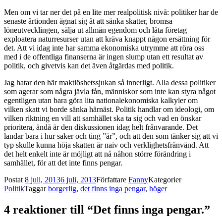
Men om vi tar ner det på en lite mer realpolitisk nivå: politiker har de
senaste årtionden ägnat sig åt att sänka skatter, bromsa
löneutvecklingen, sälja ut allmän egendom och låta företag
exploatera naturresurser utan att kräva knappt någon ersättning för
det. Att vi idag inte har samma ekonomiska utrymme att röra oss
med i de offentliga finanserna är ingen slump utan ett resultat av
politik, och givetvis kan det även åtgärdas med politik.
Jag hatar den här maktlöshetssjukan så innerligt. Alla dessa politiker
som agerar som några jävla fån, människor som inte kan styra något
egentligen utan bara göra lita nationalekonomiska kalkyler om
vilken skatt vi borde sänka härnäst. Politik handlar om ideologi, om
vilken riktning en vill att samhället ska ta sig och vad en önskar
prioritera, ändå är den diskussionen idag helt frånvarande. Det
landar bara i hur saker och ting ”är”, och att den som tänker sig att vi
typ skulle kunna höja skatten är naiv och verklighetsfrånvänd. Att
det helt enkelt inte är möjligt att nå nåhon större förändring i
samhället, för att det inte finns pengar.
Postat
8 juli, 2013
6 juli, 2013
Författare
Fanny
Kategorier
Politik
Taggar
borgerlig
,
det finns inga pengar
,
höger
4 reaktioner till “Det finns inga pengar.”