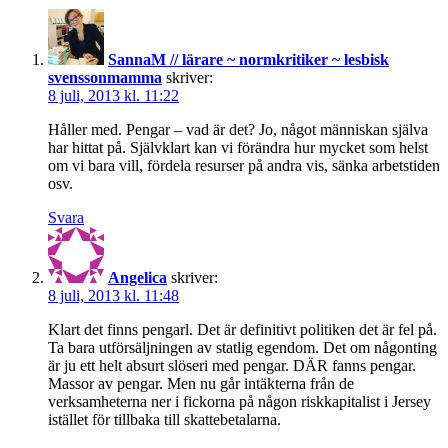
SannaM // lärare ~ normkritiker ~ lesbisk
svenssonmamma
skriver:
8 juli, 2013 kl. 11:22
Håller med. Pengar – vad är det? Jo, något människan själva
har hittat på. Självklart kan vi förändra hur mycket som helst
om vi bara vill, fördela resurser på andra vis, sänka arbetstiden
osv.
Svara
Angelica
skriver:
8 juli, 2013 kl. 11:48
Klart det finns pengarl. Det är definitivt politiken det är fel på.
Ta bara utförsäljningen av statlig egendom. Det om någonting
är ju ett helt absurt slöseri med pengar. DÄR fanns pengar.
Massor av pengar. Men nu går intäkterna från de
verksamheterna ner i fickorna på någon riskkapitalist i Jersey
istället för tillbaka till skattebetalarna.