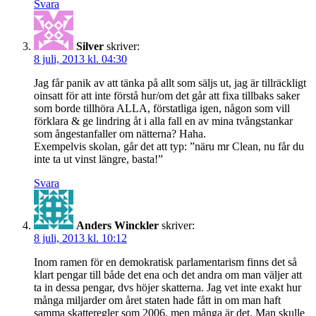
Svara
Silver
skriver:
8 juli, 2013 kl. 04:30
Jag får panik av att tänka på allt som säljs ut, jag är tillräckligt
oinsatt för att inte förstå hur/om det går att fixa tillbaks saker
som borde tillhöra ALLA, förstatliga igen, någon som vill
förklara & ge lindring åt i alla fall en av mina tvångstankar
som ångestanfaller om nätterna? Haha.
Exempelvis skolan, går det att typ: ”näru mr Clean, nu får du
inte ta ut vinst längre, basta!”
Svara
Anders Winckler
skriver:
8 juli, 2013 kl. 10:12
Inom ramen för en demokratisk parlamentarism finns det så
klart pengar till både det ena och det andra om man väljer att
ta in dessa pengar, dvs höjer skatterna. Jag vet inte exakt hur
många miljarder om året staten hade fått in om man haft
samma skatteregler som 2006, men många är det. Man skulle