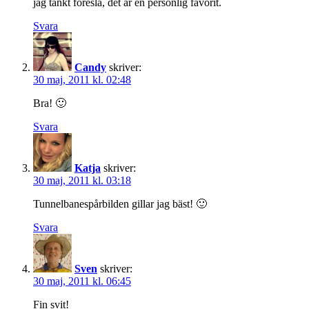
jag tänkt föreslå, det är en personlig favorit.
Svara
Candy
skriver:
30 maj, 2011 kl. 02:48
Bra! 🙂
Svara
Katja
skriver:
30 maj, 2011 kl. 03:18
Tunnelbanespårbilden gillar jag bäst! 🙂
Svara
Sven
skriver:
30 maj, 2011 kl. 06:45
Fin svit!