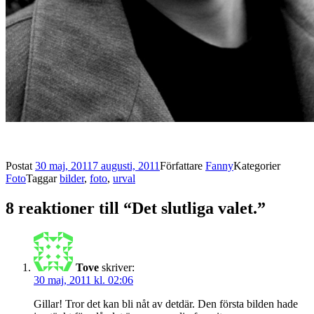
Postat
30 maj, 2011
7 augusti, 2011
Författare
Fanny
Kategorier
Foto
Taggar
bilder
,
foto
,
urval
8 reaktioner till “Det slutliga valet.”
Tove
skriver:
30 maj, 2011 kl. 02:06
Gillar! Tror det kan bli nåt av detdär. Den första bilden hade