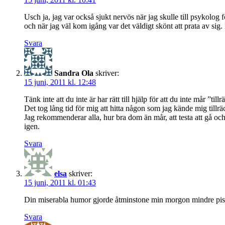
Usch ja, jag var också sjukt nervös när jag skulle till psykolog 
och när jag väl kom igång var det väldigt skönt att prata av sig. L
Svara
Sandra Ola
skriver:
15 juni, 2011 kl. 12:48
Tänk inte att du inte är har rätt till hjälp för att du inte mår ”t
Det tog lång tid för mig att hitta någon som jag kände mig tillr
Jag rekommenderar alla, hur bra dom än mår, att testa att gå oc
igen.
Svara
elsa
skriver:
15 juni, 2011 kl. 01:43
Din miserabla humor gjorde åtminstone min morgon mindre pissig
Svara