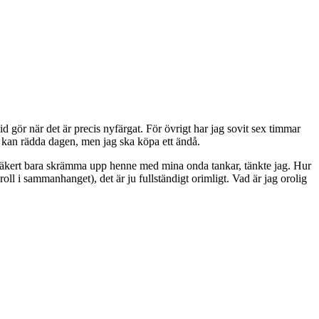
id gör när det är precis nyfärgat. För övrigt har jag sovit sex timmar
asin kan rädda dagen, men jag ska köpa ett ändå.
 säkert bara skrämma upp henne med mina onda tankar, tänkte jag. Hur
oll i sammanhanget), det är ju fullständigt orimligt. Vad är jag orolig