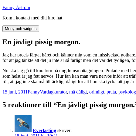
Hoppa
Fanny Åström
till
Kom i kontakt med ditt inre hat
innehåll
Meny och widgets
En jävligt pissig morgon.
Jag har precis färgat håret och känner mig som en misslyckad gothare. De
för att jag tänkte att det ju inte är så farligt men det var det tydligen,
Nu ska jag gå till kuratorn på ungdomsmottagningen. Pratade med henn
som helst är jag fett nervös. Hur fan kan man vara nervös inför att trä
för, att jag inte ska må tillräckligt dåligt för att hon ska tycka att jag 
Postat
Författare
Kategorier
Taggar
15 juni, 2011
Fanny
Vardag
kurator
,
må dåligt
,
orimligt
,
prata
,
psykolog
5 reaktioner till “En jävligt pissig morgon.
Everlasting
skriver:
15 juni, 2011 kl. 10:41