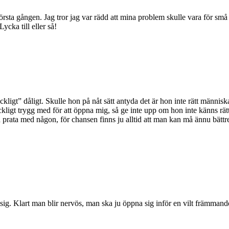
första gången. Jag tror jag var rädd att mina problem skulle vara för små 
ycka till eller så!
illräckligt” dåligt. Skulle hon på nåt sätt antyda det är hon inte rätt män
äckligt trygg med för att öppna mig, så ge inte upp om hon inte känns rät
h prata med någon, för chansen finns ju alltid att man kan må ännu bättr
. Klart man blir nervös, man ska ju öppna sig inför en vilt främmande