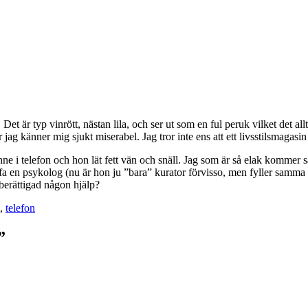
t är typ vinrött, nästan lila, och ser ut som en ful peruk vilket det allt
 för jag känner mig sjukt miserabel. Jag tror inte ens att ett livsstilsmag
e i telefon och hon lät fett vän och snäll. Jag som är så elak kommer
ffa en psykolog (nu är hon ju ”bara” kurator förvisso, men fyller samma r
är berättigad någon hjälp?
,
telefon
”