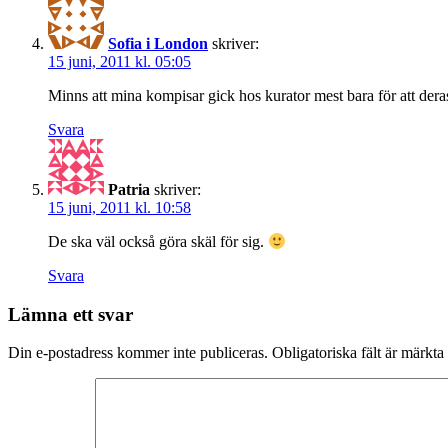
Sofia i London
skriver:
15 juni, 2011 kl. 05:05
Minns att mina kompisar gick hos kurator mest bara för att deras
Svara
Patria
skriver:
15 juni, 2011 kl. 10:58
De ska väl också göra skäl för sig.
Svara
Lämna ett svar
Din e-postadress kommer inte publiceras.
Obligatoriska fält är märkta