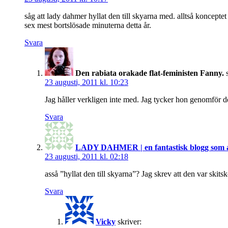
såg att lady dahmer hyllat den till skyarna med. alltså koncepte
sex mest bortslösade minuterna detta år.
Svara
Den rabiata orakade flat-feministen Fanny.
23 augusti, 2011 kl. 10:23
Jag håller verkligen inte med. Jag tycker hon genomför det
Svara
LADY DAHMER | en fantastisk blogg som al
23 augusti, 2011 kl. 02:18
asså ”hyllat den till skyarna”? Jag skrev att den var skitsk
Svara
Vicky
skriver: