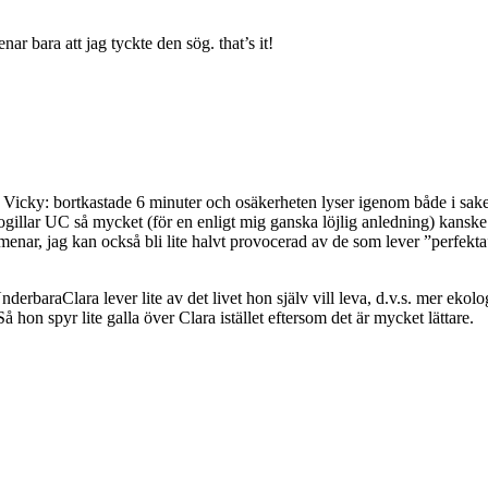
r bara att jag tyckte den sög. that’s it!
 Vicky: bortkastade 6 minuter och osäkerheten lyser igenom både i sake
 ogillar UC så mycket (för en enligt mig ganska löjlig anledning) kanske h
 menar, jag kan också bli lite halvt provocerad av de som lever ”perfekta”
nderbaraClara lever lite av det livet hon själv vill leva, d.v.s. mer ekol
 hon spyr lite galla över Clara istället eftersom det är mycket lättare.