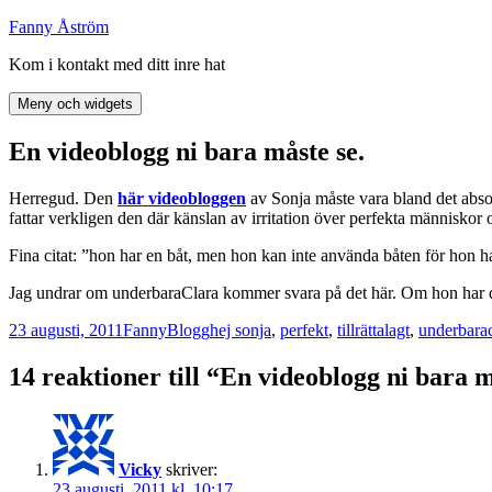
Hoppa
Fanny Åström
till
Kom i kontakt med ditt inre hat
innehåll
Meny och widgets
En videoblogg ni bara måste se.
Herregud. Den
här videobloggen
av Sonja måste vara bland det absolu
fattar verkligen den där känslan av irritation över perfekta människor oc
Fina citat: ”hon har en båt, men hon kan inte använda båten för hon h
Jag undrar om underbaraClara kommer svara på det här. Om hon har d
Postat
Författare
Kategorier
Taggar
23 augusti, 2011
Fanny
Blogg
hej sonja
,
perfekt
,
tillrättalagt
,
underbarac
14 reaktioner till “En videoblogg ni bara m
Vicky
skriver:
23 augusti, 2011 kl. 10:17