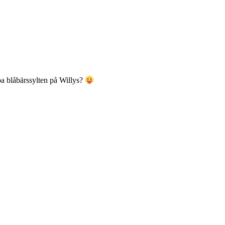
pa blåbärssylten på Willys?