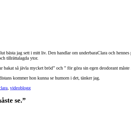
t bästa jag sett i mitt liv. Den handlar om underbaraClara och hennes per
h tillrättalagda ytor.
ar bakat så jävla mycket bröd” och ” för göra sin egen deodorant måste
istans kommer hon kunna se humorn i det, tänker jag.
lara
,
videoblogg
åste se.”