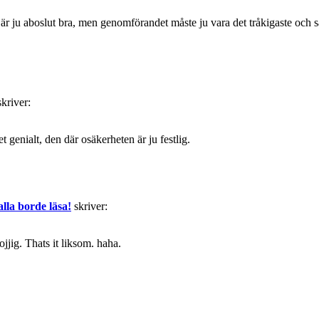
t är ju aboslut bra, men genomförandet måste ju vara det tråkigaste och s
skriver:
 genialt, den där osäkerheten är ju festlig.
la borde läsa!
skriver:
ojjig. Thats it liksom. haha.