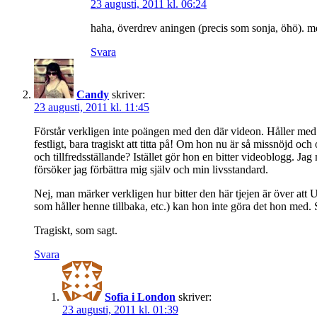
23 augusti, 2011 kl. 06:24
haha, överdrev aningen (precis som sonja, öhö). mena
Svara
Candy
skriver:
23 augusti, 2011 kl. 11:45
Förstår verkligen inte poängen med den där videon. Håller med
festligt, bara tragiskt att titta på! Om hon nu är så missnöjd och
och tillfredsställande? Istället gör hon en bitter videoblogg. Jag
försöker jag förbättra mig själv och min livsstandard.
Nej, man märker verkligen hur bitter den här tjejen är över att U
som håller henne tillbaka, etc.) kan hon inte göra det hon med. Så
Tragiskt, som sagt.
Svara
Sofia i London
skriver:
23 augusti, 2011 kl. 01:39