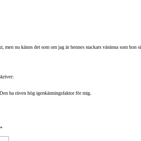
, men nu känns det som om jag är hennes stackars väninna som hon sitte
skriver:
ad. Den ha räven hög igenkänningsfaktor för mig.
*