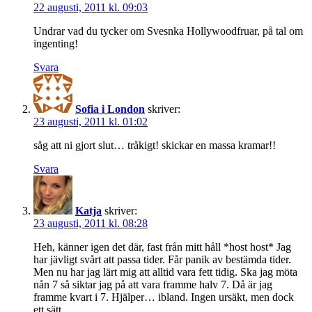
22 augusti, 2011 kl. 09:03
Undrar vad du tycker om Svesnka Hollywoodfruar, på tal om
ingenting!
Svara
Sofia i London
skriver:
23 augusti, 2011 kl. 01:02
såg att ni gjort slut… tråkigt! skickar en massa kramar!!
Svara
Katja
skriver:
23 augusti, 2011 kl. 08:28
Heh, känner igen det där, fast från mitt håll *host host* Jag
har jävligt svårt att passa tider. Får panik av bestämda tider.
Men nu har jag lärt mig att alltid vara fett tidig. Ska jag möta
nån 7 så siktar jag på att vara framme halv 7. Då är jag
framme kvart i 7. Hjälper… ibland. Ingen ursäkt, men dock
ett sätt.