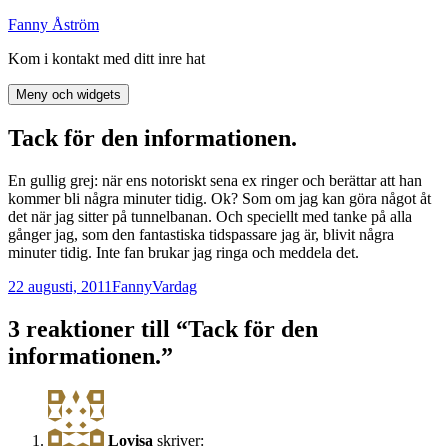
Hoppa
Fanny Åström
till
Kom i kontakt med ditt inre hat
innehåll
Meny och widgets
Tack för den informationen.
En gullig grej: när ens notoriskt sena ex ringer och berättar att han
kommer bli några minuter tidig. Ok? Som om jag kan göra något åt
det när jag sitter på tunnelbanan. Och speciellt med tanke på alla
gånger jag, som den fantastiska tidspassare jag är, blivit några
minuter tidig. Inte fan brukar jag ringa och meddela det.
Postat
Författare
Kategorier
22 augusti, 2011
Fanny
Vardag
3 reaktioner till “Tack för den
informationen.”
Lovisa
skriver: