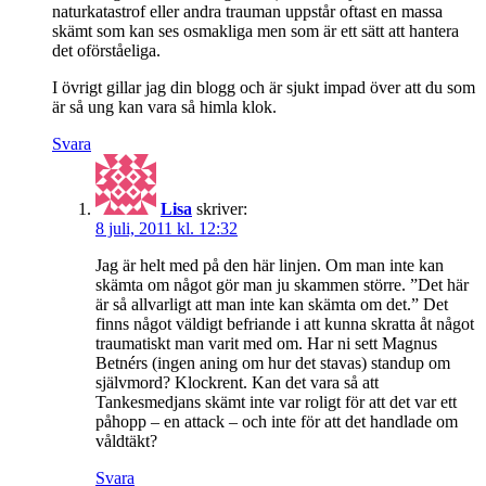
naturkatastrof eller andra trauman uppstår oftast en massa
skämt som kan ses osmakliga men som är ett sätt att hantera
det oförståeliga.
I övrigt gillar jag din blogg och är sjukt impad över att du som
är så ung kan vara så himla klok.
Svara
Lisa
skriver:
8 juli, 2011 kl. 12:32
Jag är helt med på den här linjen. Om man inte kan
skämta om något gör man ju skammen större. ”Det här
är så allvarligt att man inte kan skämta om det.” Det
finns något väldigt befriande i att kunna skratta åt något
traumatiskt man varit med om. Har ni sett Magnus
Betnérs (ingen aning om hur det stavas) standup om
självmord? Klockrent. Kan det vara så att
Tankesmedjans skämt inte var roligt för att det var ett
påhopp – en attack – och inte för att det handlade om
våldtäkt?
Svara