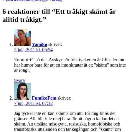
6 reaktioner till “Ett tråkigt skämt är
alltid tråkigt.”
Yamiko
skriver:
7 juli, 2011 kl. 05:54
Enormt +1 på det. Avskyr när folk tycker en är PK eller inte
har humor bara för att en inte skrattar åt ett ”skämt” som inte
är roligt.
Svara
FumikoFem
skriver:
7 juli, 2011 kl. 07:12
Jag tycker inte en kan skämta om allt, för mig finns det
gränser. Allt blir inte okej bara för att någon kallar det ett
skämt. Att ursäkta misogyna, rasistiska, homofobiska och
transfobiska uttalanden och tankegångar, och ”skämt” om