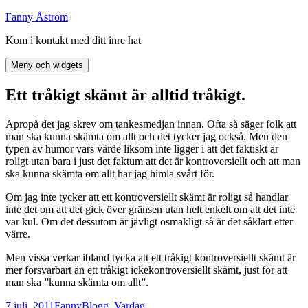
Hoppa
Fanny Åström
till
Kom i kontakt med ditt inre hat
innehåll
Meny och widgets
Ett tråkigt skämt är alltid tråkigt.
Apropå det jag skrev om tankesmedjan innan. Ofta så säger folk att
man ska kunna skämta om allt och det tycker jag också. Men den
typen av humor vars värde liksom inte ligger i att det faktiskt är
roligt utan bara i just det faktum att det är kontroversiellt och att man
ska kunna skämta om allt har jag himla svårt för.
Om jag inte tycker att ett kontroversiellt skämt är roligt så handlar
inte det om att det gick över gränsen utan helt enkelt om att det inte
var kul. Om det dessutom är jävligt osmakligt så är det såklart etter
värre.
Men vissa verkar ibland tycka att ett tråkigt kontroversiellt skämt är
mer försvarbart än ett tråkigt ickekontroversiellt skämt, just för att
man ska ”kunna skämta om allt”.
Postat
Författare
Kategorier
7 juli, 2011
Fanny
Blogg
,
Vardag