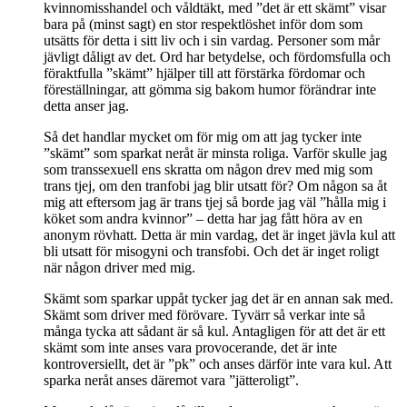
kvinnomisshandel och våldtäkt, med ”det är ett skämt” visar
bara på (minst sagt) en stor respektlöshet inför dom som
utsätts för detta i sitt liv och i sin vardag. Personer som mår
jävligt dåligt av det. Ord har betydelse, och fördomsfulla och
föraktfulla ”skämt” hjälper till att förstärka fördomar och
föreställningar, att gömma sig bakom humor förändrar inte
detta anser jag.
Så det handlar mycket om för mig om att jag tycker inte
”skämt” som sparkat neråt är minsta roliga. Varför skulle jag
som transsexuell ens skratta om någon drev med mig som
trans tjej, om den tranfobi jag blir utsatt för? Om någon sa åt
mig att eftersom jag är trans tjej så borde jag väl ”hålla mig i
köket som andra kvinnor” – detta har jag fått höra av en
anonym rövhatt. Detta är min vardag, det är inget jävla kul att
bli utsatt för misogyni och transfobi. Och det är inget roligt
när någon driver med mig.
Skämt som sparkar uppåt tycker jag det är en annan sak med.
Skämt som driver med förövare. Tyvärr så verkar inte så
många tycka att sådant är så kul. Antagligen för att det är ett
skämt som inte anses vara provocerande, det är inte
kontroversiellt, det är ”pk” och anses därför inte vara kul. Att
sparka neråt anses däremot vara ”jätteroligt”.