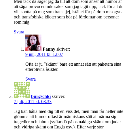
Men tack då säger jag då till att dom som anser att humor är
att säga provocerande saker som jag tagit upp, tack för att du
vill spotta på mig som trans tjej, istället för på dom misogyna
och transfobiska idioter som bör på fördomar om personer
som mig.
Svara
Fanny
skriver:
9 juli, 2011 kl. 12:07
Ofta är ju ”skämt” bara ett annat sätt att paketera sina
efterblivna åsikter.
Svara
burgschki
skriver:
7 juli, 2011 kl. 08:33
Jag kan hålla med dig till en viss del, men man får heller inte
glömma att humor oftast är människans sätt att närma sig
tragedier och tabun (syftar då på osmakliga skämt om judar
och vidriga skämt om Engla osv.). Efter varje stor