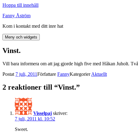
Hoppa till innehåll
Fanny Åström
Kom i kontakt med ditt inre hat
Meny och widgets
Vinst.
Vill bara informera om att jag gjorde high five med Håkan Juholt. Tv
Postat
7 juli, 2011
Författare
Fanny
Kategorier
Aktuellt
2 reaktioner till “Vinst.”
Visselpaj
skriver:
7 juli, 2011 kl. 10:52
Sweet.