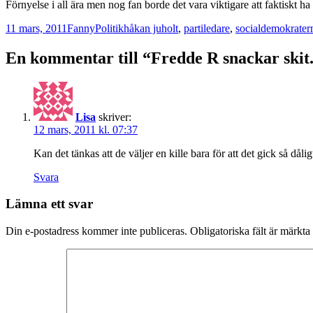
Förnyelse i all ära men nog fan borde det vara viktigare att faktiskt h
Postat
Författare
Kategorier
Taggar
11 mars, 2011
Fanny
Politik
håkan juholt
,
partiledare
,
socialdemokrater
En kommentar till “Fredde R snackar skit
Lisa
skriver:
12 mars, 2011 kl. 07:37
Kan det tänkas att de väljer en kille bara för att det gick så dål
Svara
Lämna ett svar
Din e-postadress kommer inte publiceras.
Obligatoriska fält är märkta