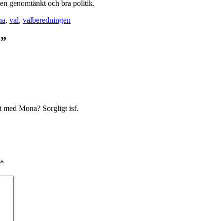
a en genomtänkt och bra politik.
na
,
val
,
valberedningen
.”
igt med Mona? Sorgligt isf.
*