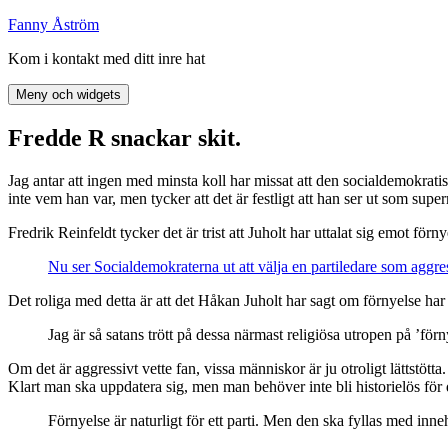
Hoppa
Fanny Åström
till
Kom i kontakt med ditt inre hat
innehåll
Meny och widgets
Fredde R snackar skit.
Jag antar att ingen med minsta koll har missat att den socialdemokrat
inte vem han var, men tycker att det är festligt att han ser ut som supe
Fredrik Reinfeldt tycker det är trist att Juholt har uttalat sig emot förny
Nu ser Socialdemokraterna ut att välja en partiledare som aggres
Det roliga med detta är att det Håkan Juholt har sagt om förnyelse har v
Jag är så satans trött på dessa närmast religiösa utropen på ’förn
Om det är aggressivt vette fan, vissa människor är ju otroligt lättstött
Klart man ska uppdatera sig, men man behöver inte bli historielös för de
Förnyelse är naturligt för ett parti. Men den ska fyllas med inn