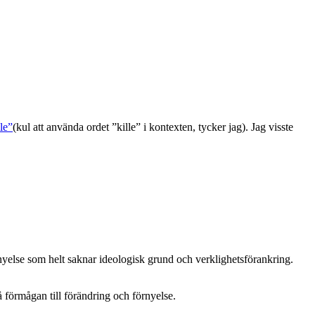
lle”
(kul att använda ordet ”kille” i kontexten, tycker jag). Jag visste
förnyelse som helt saknar ideologisk grund och verklighetsförankring.
å förmågan till förändring och förnyelse.