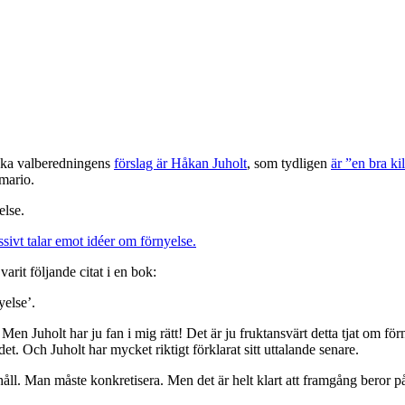
iska valberedningens
förslag är Håkan Juholt
, som tydligen
är ”en bra ki
rmario.
else.
sivt talar emot idéer om förnyelse.
arit följande citat i en bok:
yelse’.
a. Men Juholt har ju fan i mig rätt! Det är ju fruktansvärt detta tjat om 
t. Och Juholt har mycket riktigt förklarat sitt uttalande senare.
ehåll. Man måste konkretisera. Men det är helt klart att framgång beror p