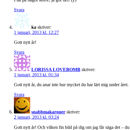
Svara
ka
skriver:
1 januari, 2013 kl. 12:27
Gott nytt år!
Svara
LORISSA LOVEBOMB
skriver:
1 januari, 2013 kl. 01:34
Gott nytt år, du anar inte hur mycket du har lärt mig under året.
Svara
snabbmakaroner
skriver:
2 januari, 2013 kl. 03:24
Gott nytt år! Och vilken fin bild på dig om jag får säga det – du