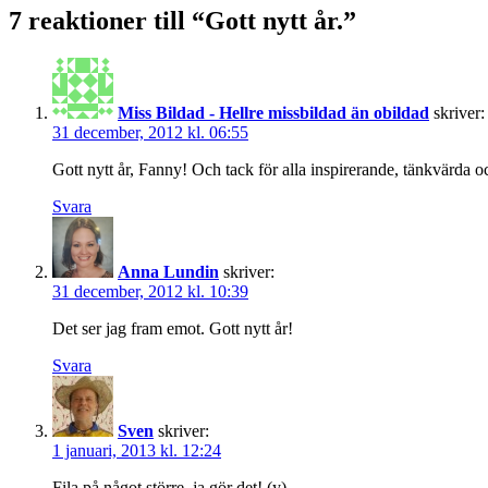
7 reaktioner till “Gott nytt år.”
Miss Bildad - Hellre missbildad än obildad
skriver:
31 december, 2012 kl. 06:55
Gott nytt år, Fanny! Och tack för alla inspirerande, tänkvärda o
Svara
Anna Lundin
skriver:
31 december, 2012 kl. 10:39
Det ser jag fram emot. Gott nytt år!
Svara
Sven
skriver:
1 januari, 2013 kl. 12:24
Fila på något större, ja gör det! (y)