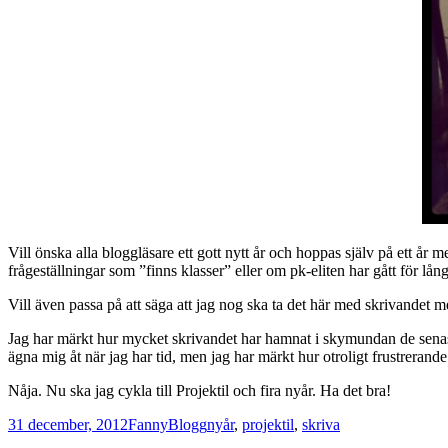
Vill önska alla bloggläsare ett gott nytt år och hoppas själv på ett år 
frågeställningar som ”finns klasser” eller om pk-eliten har gått för långt
Vill även passa på att säga att jag nog ska ta det här med skrivandet 
Jag har märkt hur mycket skrivandet har hamnat i skymundan de senaste
ägna mig åt när jag har tid, men jag har märkt hur otroligt frustrerande 
Nåja. Nu ska jag cykla till Projektil och fira nyår. Ha det bra!
Postat
Författare
Kategorier
Taggar
31 december, 2012
Fanny
Blogg
nyår
,
projektil
,
skriva