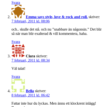
Svara
Emma says style, love & rock and roll.
skriver:
7 februari, 2011 kl. 08:06
och.. skulle det stå. och nu ”snabbare än någonsin.” Det blir
så när man blir exalterad & vill kommentera, haha.
Svara
Clara
skriver:
7 februari, 2011 kl. 08:34
Väl talat!
Svara
Bella
skriver:
8 februari, 2011 kl. 06:42
Fattar inte hur du lyckas. Men ännu ett klockrent inlägg!