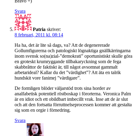
Bravo =)
Svara
Patria
skriver:
8 februari, 2011 kl. 08:14
Ha ha, det är lite så dags, va? Att de degenererade
Gollumfigurerna och patologiskt lögnaktiga gnällkärringarna
inom svensk so(na)zial-”demokrati” oportunistiskt skulle göra
en groteskt krumryggande tillbakaryckning som de fega
skabbråttor de faktiskt är, till något avsomnat gammalt
arbetarideal? Kallar du det ”värdighet”? Att äta en talrik
hundskit vore fanimej ”värdigare”.
De formligen blöder väljarstöd trots sina horder av
analfabetisk potentiell röstboskap i förorterna. Veronica Palm
är en idiot och ett obildbart imbecillt vrak. Inse att de är slut
och att den fortsatta förruttnelseprocessen kommer att gestalta
sig som en orgie i förnedring.
Svara