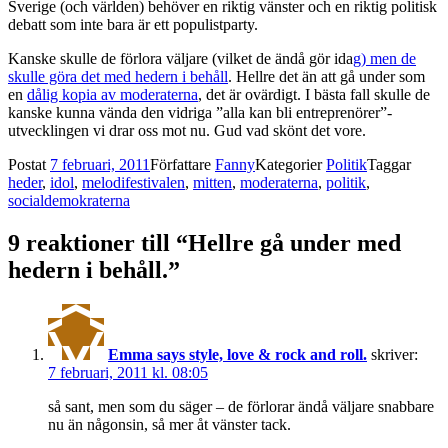
Sverige (och världen) behöver en riktig vänster och en riktig politisk
debatt som inte bara är ett populistparty.
Kanske skulle de förlora väljare (vilket de ändå gör ida
g) men de
skulle göra det med hedern i behåll
. Hellre det än att gå under som
en
dålig kopia av moderaterna
, det är ovärdigt. I bästa fall skulle de
kanske kunna vända den vidriga ”alla kan bli entreprenörer”-
utvecklingen vi drar oss mot nu. Gud vad skönt det vore.
Postat
7 februari, 2011
Författare
Fanny
Kategorier
Politik
Taggar
heder
,
idol
,
melodifestivalen
,
mitten
,
moderaterna
,
politik
,
socialdemokraterna
9 reaktioner till “Hellre gå under med
hedern i behåll.”
Emma says style, love & rock and roll.
skriver:
7 februari, 2011 kl. 08:05
så sant, men som du säger – de förlorar ändå väljare snabbare
nu än någonsin, så mer åt vänster tack.