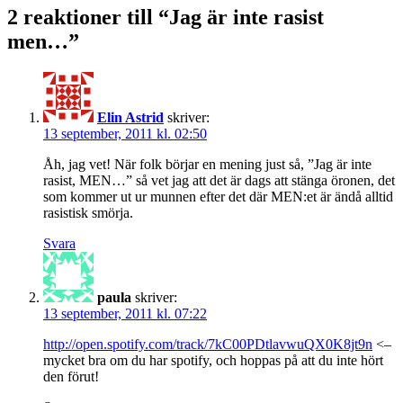
2 reaktioner till “Jag är inte rasist
men…”
Elin Astrid
skriver:
13 september, 2011 kl. 02:50
Åh, jag vet! När folk börjar en mening just så, ”Jag är inte
rasist, MEN…” så vet jag att det är dags att stänga öronen, det
som kommer ut ur munnen efter det där MEN:et är ändå alltid
rasistisk smörja.
Svara
paula
skriver:
13 september, 2011 kl. 07:22
http://open.spotify.com/track/7kC00PDtlavwuQX0K8jt9n
<–
mycket bra om du har spotify, och hoppas på att du inte hört
den förut!