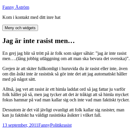
Hoppa
Fanny Åström
till
Kom i kontakt med ditt inre hat
innehåll
Meny och widgets
Jag är inte rasist men…
En grej jag blir så trött på är folk som säger såhär: ”jag är inte rasist
men….(lång jobbig utläggning om att man ska bevara det svenska)”.
Grejen är att skiter fullkomligt i huruvida du är rasist eller inte, även
om din åsikt inte är rasistisk så gör inte det att jag automatiskt håller
med på något sätt.
Alltså, jag vet att rasist är ett himla laddat ord så jag fattar ju varför
folk håller på så, men jag tycker att det är tråkigt att så himla mycket
fokus hamnar på vad man kallar sig och inte vad man faktiskt tycker.
Dessutom är det väl jävligt ovanligt att folk kallar sig rasister, man
kan ju faktiskt ha väldigt rasistiska åsikter i vilket fall.
Postat
Författare
Kategorier
Taggar
13 september, 2011
Fanny
Politik
rasist