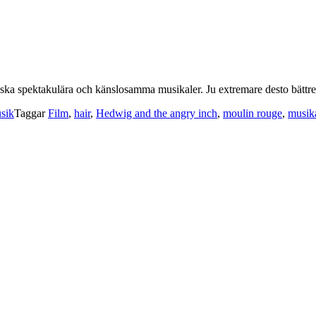
astiska spektakulära och känslosamma musikaler. Ju extremare desto bättre
sik
Taggar
Film
,
hair
,
Hedwig and the angry inch
,
moulin rouge
,
musik