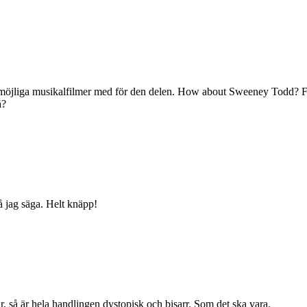
öjliga musikalfilmer med för den delen. How about Sweeney Todd? Fast
å?
 jag säga. Helt knäpp!
r, så är hela handlingen dystopisk och bisarr. Som det ska vara.