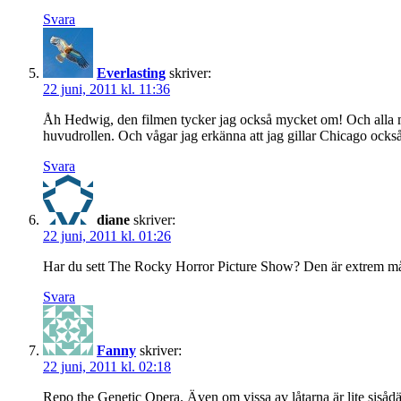
Svara
Everlasting
skriver:
22 juni, 2011 kl. 11:36
Åh Hedwig, den filmen tycker jag också mycket om! Och alla m
huvudrollen. Och vågar jag erkänna att jag gillar Chicago ocks
Svara
diane
skriver:
22 juni, 2011 kl. 01:26
Har du sett The Rocky Horror Picture Show? Den är extrem må
Svara
Fanny
skriver:
22 juni, 2011 kl. 02:18
Repo the Genetic Opera. Även om vissa av låtarna är lite sisådä