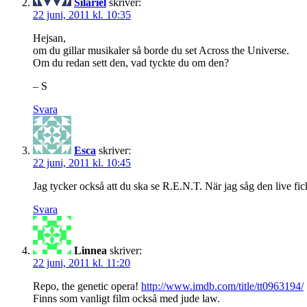
Silariel
skriver:
22 juni, 2011 kl. 10:35
Hejsan,
om du gillar musikaler så borde du set Across the Universe.
Om du redan sett den, vad tyckte du om den?
– S
Svara
Esca
skriver:
22 juni, 2011 kl. 10:45
Jag tycker också att du ska se R.E.N.T. När jag såg den live fi
Svara
Linnea
skriver:
22 juni, 2011 kl. 11:20
Repo, the genetic opera!
http://www.imdb.com/title/tt0963194/
Finns som vanligt film också med jude law.