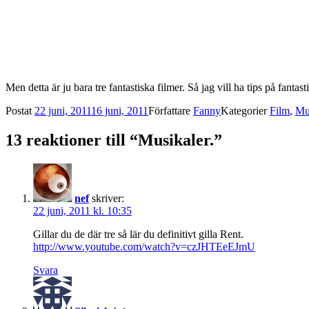
Men detta är ju bara tre fantastiska filmer. Så jag vill ha tips på fant
Postat
22 juni, 2011
16 juni, 2011
Författare
Fanny
Kategorier
Film
,
Mu
13 reaktioner till “Musikaler.”
nef
skriver:
22 juni, 2011 kl. 10:35
Gillar du de där tre så lär du definitivt gilla Rent.
http://www.youtube.com/watch?v=czJHTEeEJmU
Svara