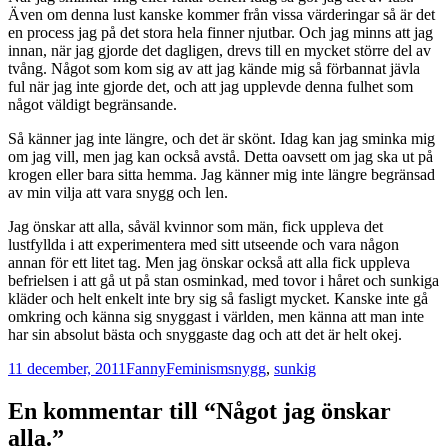
Även om denna lust kanske kommer från vissa värderingar så är det
en process jag på det stora hela finner njutbar. Och jag minns att jag
innan, när jag gjorde det dagligen, drevs till en mycket större del av
tvång. Något som kom sig av att jag kände mig så förbannat jävla
ful när jag inte gjorde det, och att jag upplevde denna fulhet som
något väldigt begränsande.
Så känner jag inte längre, och det är skönt. Idag kan jag sminka mig
om jag vill, men jag kan också avstå. Detta oavsett om jag ska ut på
krogen eller bara sitta hemma. Jag känner mig inte längre begränsad
av min vilja att vara snygg och len.
Jag önskar att alla, såväl kvinnor som män, fick uppleva det
lustfyllda i att experimentera med sitt utseende och vara någon
annan för ett litet tag. Men jag önskar också att alla fick uppleva
befrielsen i att gå ut på stan osminkad, med tovor i håret och sunkiga
kläder och helt enkelt inte bry sig så fasligt mycket. Kanske inte gå
omkring och känna sig snyggast i världen, men känna att man inte
har sin absolut bästa och snyggaste dag och att det är helt okej.
Postat
Författare
Kategorier
Taggar
11 december, 2011
Fanny
Feminism
snygg
,
sunkig
En kommentar till “Något jag önskar
alla.”