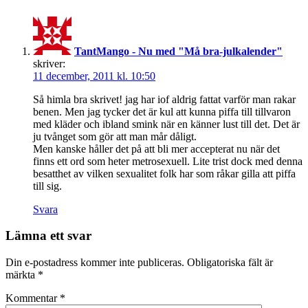
TantMango - Nu med "Må bra-julkalender"
skriver:
11 december, 2011 kl. 10:50
Så himla bra skrivet! jag har iof aldrig fattat varför man rakar
benen. Men jag tycker det är kul att kunna piffa till tillvaron
med kläder och ibland smink när en känner lust till det. Det är
ju tvånget som gör att man mår dåligt.
Men kanske håller det på att bli mer accepterat nu när det
finns ett ord som heter metrosexuell. Lite trist dock med denna
besatthet av vilken sexualitet folk har som råkar gilla att piffa
till sig.
Svara
Lämna ett svar
Din e-postadress kommer inte publiceras.
Obligatoriska fält är
märkta
*
Kommentar
*