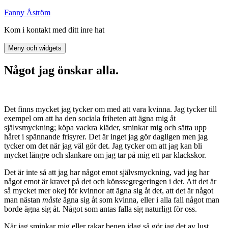
Hoppa
Fanny Åström
till
Kom i kontakt med ditt inre hat
innehåll
Meny och widgets
Något jag önskar alla.
Det finns mycket jag tycker om med att vara kvinna. Jag tycker till
exempel om att ha den sociala friheten att ägna mig åt
självsmyckning; köpa vackra kläder, sminkar mig och sätta upp
håret i spännande frisyrer. Det är inget jag gör dagligen men jag
tycker om det när jag väl gör det. Jag tycker om att jag kan bli
mycket längre och slankare om jag tar på mig ett par klackskor.
Det är inte så att jag har något emot självsmyckning, vad jag har
något emot är kravet på det och könssegregeringen i det. Att det är
så mycket mer okej för kvinnor att ägna sig åt det, att det är något
man nästan
måste
ägna sig åt som kvinna, eller i alla fall något man
borde ägna sig åt. Något som antas falla sig naturligt för oss.
När jag sminkar mig eller rakar benen idag så gör jag det av lust.