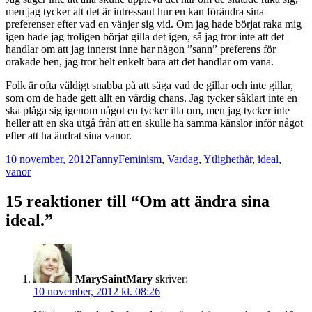
men jag tycker att det är intressant hur en kan förändra sina
preferenser efter vad en vänjer sig vid. Om jag hade börjat raka mig
igen hade jag troligen börjat gilla det igen, så jag tror inte att det
handlar om att jag innerst inne har någon ”sann” preferens för
orakade ben, jag tror helt enkelt bara att det handlar om vana.
Folk är ofta väldigt snabba på att säga vad de gillar och inte gillar,
som om de hade gett allt en värdig chans. Jag tycker såklart inte en
ska plåga sig igenom något en tycker illa om, men jag tycker inte
heller att en ska utgå från att en skulle ha samma känslor inför något
efter att ha ändrat sina vanor.
Postat
Författare
Kategorier
Taggar
10 november, 2012
Fanny
Feminism
,
Vardag
,
Ytlighet
hår
,
ideal
,
vanor
15 reaktioner till “Om att ändra sina
ideal.”
MarySaintMary
skriver:
10 november, 2012 kl. 08:26