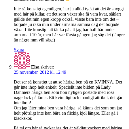
Inte så konstigt egentligen, har ju alltid tyckt att det är snyggt
med hår på killar, att det som växer ska få vara kvar, såklart
gällde det min egen kropp också, visste bara inte om det –
började ju raka min under armarna samma dag det började
växa. Lite konstigt att tänka på att jag har haft hår under
armarna i 10 år, men i år var första gången jag såg det (längre
än några mm vill säga)
Svara
Elsa
skriver:
25 november, 2012 kl. 12:49
Det ser så konstigt ut att se håriga ben på en KVINNA. Det
går inte ihop helt enkelt. Speciellt inte bilden på Lady
Dahmers håriga ben som hon nyligen postade med rosa
nagellack på tårna. Ett kvinnligt och manligt attribut, det går
inte ihop!
Om jag låter mina ben vara håriga, så känns det som om jag
helt plötsligt inte kan bära en flickig kjol längre. Eller gå i
klackskor.
På tal om hår så tycker jag det är väldigt vackert med håriga