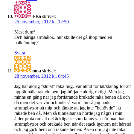
Elsa
skriver:
25 november, 2012 kl. 12:50
Mest dum*
Och håriga armhålor.. hur skulle det gå ihop med en
balklänning?
Svara
moa
skriver:
28 november, 2012 kl. 04:45
Jag har aldrig ”slutat” raka mig. Var alltid för lat/klantig för att
upprätthålla rakade ben, jag började aldrig riktigt. Men jag
minns en gång när jag fortfarande brukade raka benen då och
då men det var vår och inte så varmt än så jag hade
strumpbyxor på mig och tänkte att jag inte ”behövde” ha
rakade ben då. Men så tunnelbanan hörde jag några i min
ålder prata om att det äckligaste som fanns var när man har
strumpbyxor och orakade ben när det stack igenom nåt hårstrå
och jag gick hem och rakade benen. Även om jag inte rakar