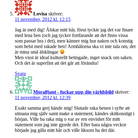
Lovisa
skriver:
11 november, 2012 kl. 12:15
Jag är med dig! Älskar mitt hår, förut tyckte jag det var finare
med lena ben (och jag tycker fortfarande att det finns vissa
som passar bra i det), men känner mig hur naken och konstig
som helst med rakade ben! Armhålorna ska vi inte tala om, det
är mina små älsklingar
Men visst är ideal kulturellt betingade, inget snack om saken.
Och det är superfint att det går att förändra!
Svara
Moralfjant - fuckar upp din världsbild
skriver:
11 november, 2012 kl. 12:39
Exakt samma grej hände mig! Slutade raka benen i syfte att
utmana mig själv samt make a statement, kändes skitkonstigt i
början. Ville ba raka mig o var av ren envishet för mitt
statement som jag inte gjorde det. Efter bara några veckor
började jag gilla mitt hår och ville liksom ha det där.