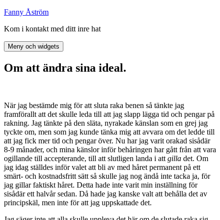
Hoppa
Fanny Åström
till
Kom i kontakt med ditt inre hat
innehåll
Meny och widgets
Om att ändra sina ideal.
När jag bestämde mig för att sluta raka benen så tänkte jag
framförallt att det skulle leda till att jag slapp lägga tid och pengar på
rakning. Jag tänkte på den släta, nyrakade känslan som en grej jag
tyckte om, men som jag kunde tänka mig att avvara om det ledde till
att jag fick mer tid och pengar över. Nu har jag varit orakad sisådär
8-9 månader, och mina känslor inför behåringen har gått från att vara
ogillande till accepterande, till att slutligen landa i att
gilla
det. Om
jag idag ställdes inför valet att bli av med håret permanent på ett
smärt- och kostnadsfritt sätt så skulle jag nog ändå inte tacka ja, för
jag gillar faktiskt håret. Detta hade inte varit min inställning för
sisådär ett halvår sedan. Då hade jag kanske valt att behålla det av
principskäl, men inte för att jag uppskattade det.
Jag säger inte att alla skulle uppleva det här om de slutade raka sig,