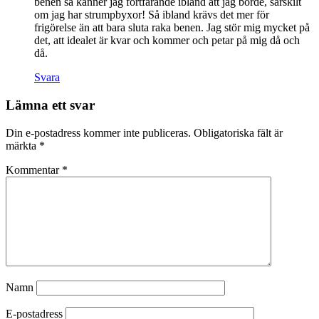
benen så känner jag fortfarande ibland att jag borde, särskilt
om jag har strumpbyxor! Så ibland krävs det mer för
frigörelse än att bara sluta raka benen. Jag stör mig mycket på
det, att idealet är kvar och kommer och petar på mig då och
då.
Svara
Lämna ett svar
Din e-postadress kommer inte publiceras.
Obligatoriska fält är
märkta
*
Kommentar
*
Namn
E-postadress