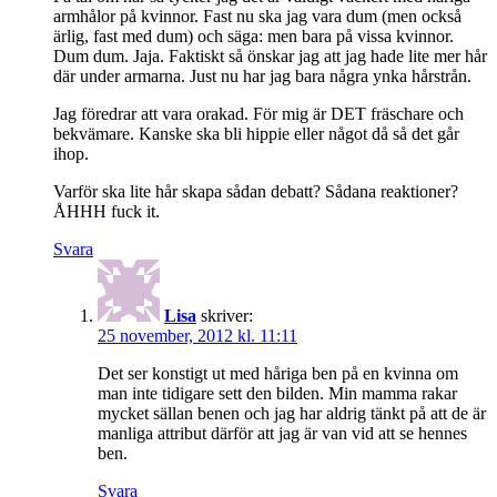
armhålor på kvinnor. Fast nu ska jag vara dum (men också
ärlig, fast med dum) och säga: men bara på vissa kvinnor.
Dum dum. Jaja. Faktiskt så önskar jag att jag hade lite mer hår
där under armarna. Just nu har jag bara några ynka hårstrån.
Jag föredrar att vara orakad. För mig är DET fräschare och
bekvämare. Kanske ska bli hippie eller något då så det går
ihop.
Varför ska lite hår skapa sådan debatt? Sådana reaktioner?
ÅHHH fuck it.
Svara
Lisa
skriver:
25 november, 2012 kl. 11:11
Det ser konstigt ut med håriga ben på en kvinna om
man inte tidigare sett den bilden. Min mamma rakar
mycket sällan benen och jag har aldrig tänkt på att de är
manliga attribut därför att jag är van vid att se hennes
ben.
Svara