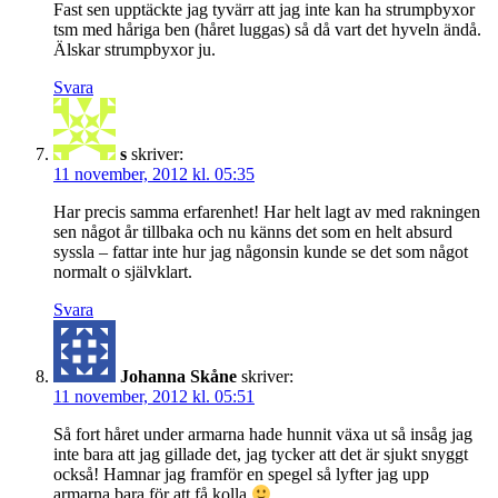
Fast sen upptäckte jag tyvärr att jag inte kan ha strumpbyxor
tsm med håriga ben (håret luggas) så då vart det hyveln ändå.
Älskar strumpbyxor ju.
Svara
s
skriver:
11 november, 2012 kl. 05:35
Har precis samma erfarenhet! Har helt lagt av med rakningen
sen något år tillbaka och nu känns det som en helt absurd
syssla – fattar inte hur jag någonsin kunde se det som något
normalt o självklart.
Svara
Johanna Skåne
skriver:
11 november, 2012 kl. 05:51
Så fort håret under armarna hade hunnit växa ut så insåg jag
inte bara att jag gillade det, jag tycker att det är sjukt snyggt
också! Hamnar jag framför en spegel så lyfter jag upp
armarna bara för att få kolla