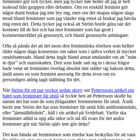
feminister gör och tycker, men jag tycker inte heller att jag är helt
isolerad från gruppen eller debatten. Om en enskild feminist gör
något dumt brukar jag inte bry mg, men om det skapas någon slags
trend bland feminister som jag vänder mig emot så brukar jag hävda
mig emot det. Detta tycker jag också att Ström borde göra när det
kommer till de hot och hat mot feminister som har grott i
kommentarsfältet på genusnytt, och bland genusnytts anhängare.
Ofta så påstås det att det inom den feministiska rörelsen som helhet
råder någon slags konsensus om saker som i själva verket är mycket
omdebatterade, bland detta ingår bland annat uttalandet om att ”män
är djur” och mansskatten. Den som hade satt sig in i dessa frågor
hade vetat att feminister överlag absolut inte ställer sig bakom detta,
ändå anses en som feminist ansvarig för detta även om en
personligen aldrig tagit ställning för det.
När
Ström för ett par veckor sedan skrev
om
Petterssons artikel om
hatet som feminister får utstå
så tyckte hen att Pettersson skulle ha
nämnt det hat som de som ifrågasätter feminismens får utstå. Ändå
berör inte Ström det hat som feminister får utstå från antifeministiskt,
eller ”jämställdistiskt”, håll i sin artikel på Svtdebatt. Varför ska
feminister alltid ta upp alla sidor och stå till svars för det andra
feminister gör när Ström själv inte gör detta?
Det kan hända att feminismen som rörelse kan beskyllas för att vara