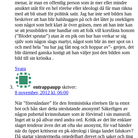
menar, är man en offentlig person som är mer eller mindre
ansiktet utåt för en hel rörelse eller ideologi då får man räkna
med att bli utsatt för politisk satir. Jag har inte sett bilden han
beskriver att han blir halshuggen på och det låter ju onekligen
som något som helt klart är över gräsen, men att han inte kan
se att jesusbilden inte handlar om att folk vill korsfästa honom
(”Blodet sprutar”) utan är en pik om hur han verkar se sig
själv som någon slags martyr, något som blir än mer spot on i
och med hela ”nu har jag fått nog och hoppar av”- grejen, det
blir därmed ganska lustigt att han väljer just den bilden som
bild till sin krönika .
Svara
entrappaupp
skriver:
8 november, 2012 kl. 06:00
När ”föreståndare” för den feministiska rörelsen får ta emot
hot och hån sker detta uteslutande anonymt! Säkerligen av
någon pubertal kvinnohatare som är förvirrad i sin mansroll.
Inget att ta på allvar med andra ord. Kritik av det lite enklare
slaget tenderar även det att ofta ske anonymt, för vad händer
när du öppet kritiserar en pk-ideologi i långa landet falukorv?
Då startar vänstermedia omedelbart drevet och saker och ting