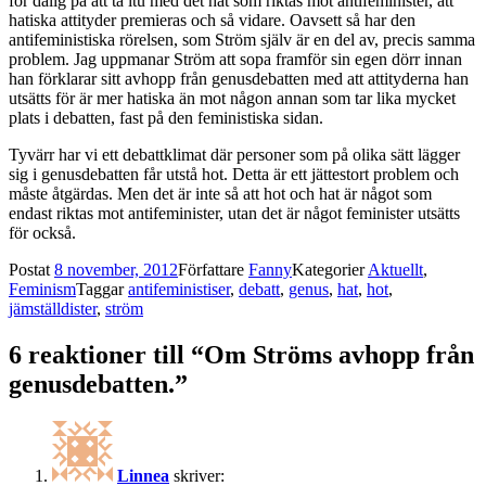
för dålig på att ta itu med det hat som riktas mot antifeminister, att
hatiska attityder premieras och så vidare. Oavsett så har den
antifeministiska rörelsen, som Ström själv är en del av, precis samma
problem. Jag uppmanar Ström att sopa framför sin egen dörr innan
han förklarar sitt avhopp från genusdebatten med att attityderna han
utsätts för är mer hatiska än mot någon annan som tar lika mycket
plats i debatten, fast på den feministiska sidan.
Tyvärr har vi ett debattklimat där personer som på olika sätt lägger
sig i genusdebatten får utstå hot. Detta är ett jättestort problem och
måste åtgärdas. Men det är inte så att hot och hat är något som
endast riktas mot antifeminister, utan det är något feminister utsätts
för också.
Postat
8 november, 2012
Författare
Fanny
Kategorier
Aktuellt
,
Feminism
Taggar
antifeministiser
,
debatt
,
genus
,
hat
,
hot
,
jämställdister
,
ström
6 reaktioner till “Om Ströms avhopp från
genusdebatten.”
Linnea
skriver: