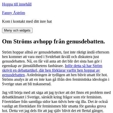
Hoppa till innehåll
Fanny Åström
Kom i kontakt med ditt inre hat
Meny och widgets
Om Ströms avhopp från genusdebatten.
Ström hoppar alltså av genusdebatten, fast inte riktigt ändå eftersom
hen kommer att vara med i Svtdebatt ikväll och diskutera just
genusdebatten. Nå, en får väl anta att det blir det sista han gör i
egenskap av jämställdhetens fanbärare.
Inför detta så har Ström
skrivit en debattartikel, där hen förklarar varför hen hoppar av
genusdebatten
. Anledningen är tydligen att hen blivit utsatt för hot.
Ströms analys är att en inte kan gå ifrån den feministiska ideologin i
Sverige utan att bli trakasserad.
Jag vill börja med att säga att jag tycker att det finns ett problem med
debattklimatet i Sverige, särskilt kring frågor som rör feminism.
Företrädare från samtliga sidor kan tidvis bete sig illa. Det är också
vanligt att företrädare för feminismen blir utsatta för ganska grova
hot. Detta vet jag dels för att jag själv blivit det ett flertal gånger,