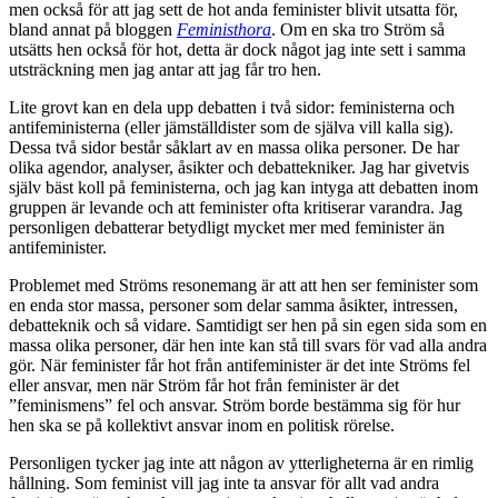
men också för att jag sett de hot anda feminister blivit utsatta för,
bland annat på bloggen
Feministhora
. Om en ska tro Ström så
utsätts hen också för hot, detta är dock något jag inte sett i samma
utsträckning men jag antar att jag får tro hen.
Lite grovt kan en dela upp debatten i två sidor: feministerna och
antifeministerna (eller jämställdister som de själva vill kalla sig).
Dessa två sidor består såklart av en massa olika personer. De har
olika agendor, analyser, åsikter och debattekniker. Jag har givetvis
själv bäst koll på feministerna, och jag kan intyga att debatten inom
gruppen är levande och att feminister ofta kritiserar varandra. Jag
personligen debatterar betydligt mycket mer med feminister än
antifeminister.
Problemet med Ströms resonemang är att att hen ser feminister som
en enda stor massa, personer som delar samma åsikter, intressen,
debatteknik och så vidare. Samtidigt ser hen på sin egen sida som en
massa olika personer, där hen inte kan stå till svars för vad alla andra
gör. När feminister får hot från antifeminister är det inte Ströms fel
eller ansvar, men när Ström får hot från feminister är det
”feminismens” fel och ansvar. Ström borde bestämma sig för hur
hen ska se på kollektivt ansvar inom en politisk rörelse.
Personligen tycker jag inte att någon av ytterligheterna är en rimlig
hållning. Som feminist vill jag inte ta ansvar för allt vad andra