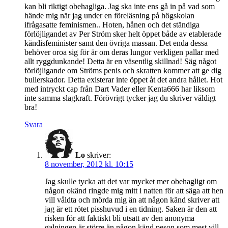
kan bli riktigt obehagliga. Jag ska inte ens gå in på vad som
hände mig när jag under en föreläsning på högskolan
ifrågasatte feminismen.. Hoten, hånen och det ständiga
förlöjligandet av Per Ström sker helt öppet både av etablerade
kändisfeminister samt den övriga massan. Det enda dessa
behöver oroa sig för är om deras lungor verkligen pallar med
allt ryggdunkande! Detta är en väsentlig skillnad! Säg något
förlöjligande om Ströms penis och skratten kommer att ge dig
bullerskador. Detta existerar inte öppet åt det andra hållet. Hot
med intryckt cap från Dart Vader eller Kenta666 har liksom
inte samma slagkraft. Förövrigt tycker jag du skriver väldigt
bra!
Svara
Lo
skriver:
8 november, 2012 kl. 10:15
Jag skulle tycka att det var mycket mer obehagligt om
någon okänd ringde mig mitt i natten för att säga att hen
vill våldta och mörda mig än att någon känd skriver att
jag är ett rötet pisshuvud i en tidning. Saken är den att
risken för att faktiskt bli utsatt av den anonyma
galningen är större än någon känd peson som mest vill