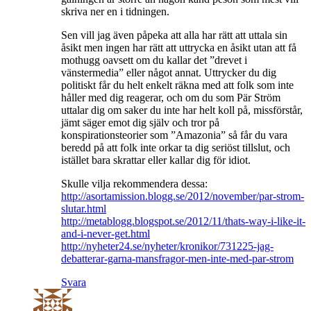
skriva ner en i tidningen.
Sen vill jag även påpeka att alla har rätt att uttala sin
åsikt men ingen har rätt att uttrycka en åsikt utan att få
mothugg oavsett om du kallar det ”drevet i
vänstermedia” eller något annat. Uttrycker du dig
politiskt får du helt enkelt räkna med att folk som inte
håller med dig reagerar, och om du som Pär Ström
uttalar dig om saker du inte har helt koll på, missförstår,
jämt säger emot dig själv och tror på
konspirationsteorier som ”Amazonia” så får du vara
beredd på att folk inte orkar ta dig seriöst tillslut, och
istället bara skrattar eller kallar dig för idiot.
Skulle vilja rekommendera dessa:
http://asortamission.blogg.se/2012/november/par-strom-
slutar.html
http://metablogg.blogspot.se/2012/11/thats-way-i-like-it-
and-i-never-get.html
http://nyheter24.se/nyheter/kronikor/731225-jag-
debatterar-garna-mansfragor-men-inte-med-par-strom
Svara