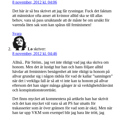
8 november, 2012 kl. 04:06
Det här är så bra skrivet att jag får rysningar. Fuck det faktum
att människor ofta anser att kvinnor alltid ska se till allas
behov, vara så pass ursäktande att de måste be om ursäkt för
varenda liten sak som kan spåras till feminismen!
Svara
Lo
skriver:
8 november, 2012 kl. 04:46
Alltså.. Pär Ström.. jag vet inte riktigt vad jag ska skriva om
honom. Men det är lustigt hur han och hans följare alltid
hävdar att feministers benägenhet att inte riktigt ta honom på
allvar grundar sig i någon rädsla för vad de kallar ”sanningen”
när det i verkliga fall är så att vi inte kan ta honom på allvar
eftersom det han säger många gånger är så verklighetsfrånvänt
och konspirationsteoretiskt.
Det finns mycket att kommentera på artikeln han har skrivit
och det kan mycket väl vara så att PS har utsatts för
trakasserier som är över gränsen för vad som är okej. Men när
han tar upp VKM som exempel blir jag bara lite trött, jag