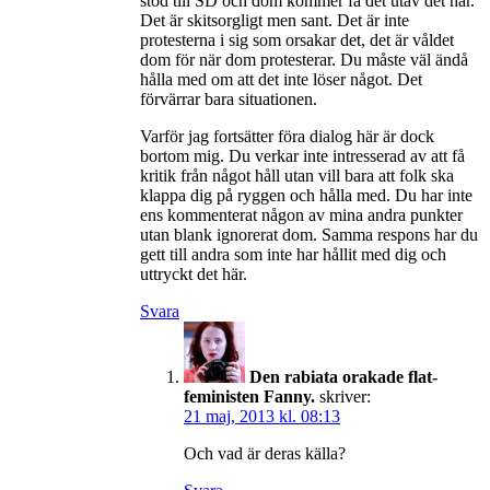
stöd till SD och dom kommer få det utav det här.
Det är skitsorgligt men sant. Det är inte
protesterna i sig som orsakar det, det är våldet
dom för när dom protesterar. Du måste väl ändå
hålla med om att det inte löser något. Det
förvärrar bara situationen.
Varför jag fortsätter föra dialog här är dock
bortom mig. Du verkar inte intresserad av att få
kritik från något håll utan vill bara att folk ska
klappa dig på ryggen och hålla med. Du har inte
ens kommenterat någon av mina andra punkter
utan blank ignorerat dom. Samma respons har du
gett till andra som inte har hållit med dig och
uttryckt det här.
Svara
Den rabiata orakade flat-
feministen Fanny.
skriver:
21 maj, 2013 kl. 08:13
Och vad är deras källa?