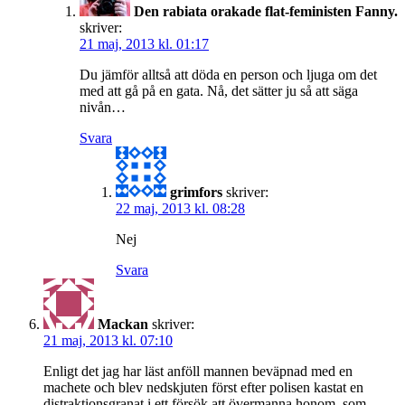
Den rabiata orakade flat-feministen Fanny.
skriver:
21 maj, 2013 kl. 01:17
Du jämför alltså att döda en person och ljuga om det
med att gå på en gata. Nå, det sätter ju så att säga
nivån…
Svara
grimfors
skriver:
22 maj, 2013 kl. 08:28
Nej
Svara
Mackan
skriver:
21 maj, 2013 kl. 07:10
Enligt det jag har läst anföll mannen beväpnad med en
machete och blev nedskjuten först efter polisen kastat en
distraktionsgranat i ett försök att övermanna honom, som