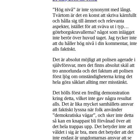
”Hög nivå” är inte synonymt med långt.
Tvärtom är det en konst att skriva kärnfullt
och hålla sig till ämnet och relevanta
aspekter, istället för att sväva ut i typ…
göteborgskravallerna? något som inlägget
inte berör över huvud taget. Jag tycker inte
att du håller hög nivå i din kommentar, inte
alls faktiskt.
Det är absolut möjligt att polisen agerade i
självförsvar, men det finns absolut skäl att
tro annorlunda och det faktum att polisen
först ljög om omständigheterna kring det
hela göra såklart allting mer misstänkt.
Det hölls först en fredlig demonstration
kring detta, vilket inte gav några resultat
alls. Det är lika mycket samhällets ansvar
att faktiskt lyssna när folk använder
”demokratiska vägar”, och sker inte detta
så kan en knappast bli förvånad över att
det hela trappas upp. Det betyder inte att
våldet i sig är bra, men det betyder att det
inte endast är ungdomarnas ansvar att se