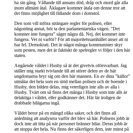
ha sin gång. Vållande till annans död, dråp och mord går alla
inom allmänt åtal. Åklagare kommer åtala om denne tror att
det finns möjlighet till fällande dom i domstol.
Den som vill införa strängare regler för polisen, eller
någonting annat, bör ta den parlamentariska vägen. ”Det
kommer inte fungera” säger några då. Nej, det kommer inte
fungera. Vet ni varför? För att majoritetssamhället anser att ni
har fel. Demokrati. Det är något många kommunister skyr
som pesten, men det är faktiskt de spelregler vi följer i den här
staten.
Angående våldet i Husby så är det givetvis oförsvarbart. Jag
ställer mig starkt tvivlande till att större delen av de här
ungdomarna bryr sig om den här mannen. En av dina ”källor”
utmålar det hela som en strid mellan polisen och de boende i
Husby, den bilden delas, mig veterligen inte alls av alla i
Husby. Tvärt om så finns det många i Husby som inte alls är
delaktiga i våldet, eller godkänner det. Här lär troligen de
drabbade bilägarna ingå.
Våldet beror på en mängd olika saker, och det finns all
anledning att analysera varför det blev så här. Polisens jobb är
dock inte att titta på när personer bränner bilar. Deras jobb är
att stoppa det hela. Nu finns det säkerligen dem, inte minst på