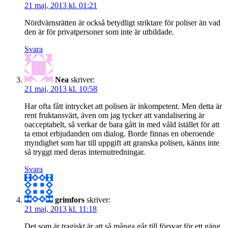
21 maj, 2013 kl. 01:21
Nördvärnsrätten är också betydligt striktare för poliser än vad
den är för privatpersoner som inte är utbildade.
Svara
Nea
skriver:
21 maj, 2013 kl. 10:58
Har ofta fått intrycket att polisen är inkompetent. Men detta är
rent fruktansvärt, även om jag tycker att vandalisering är
oacceptabelt, så verkar de bara gått in med våld istället för att
ta emot erbjudanden om dialog. Borde finnas en oberoende
myndighet som har till uppgift att granska polisen, känns inte
så tryggt med deras internutredningar.
Svara
grimfors
skriver:
21 maj, 2013 kl. 11:18
Det som är tragiskt är att så många går till försvar för ett gäng