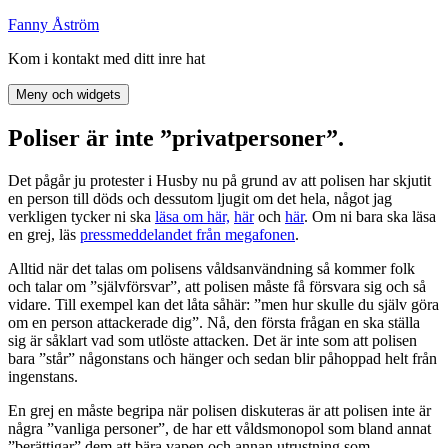
Hoppa
Fanny Åström
till
Kom i kontakt med ditt inre hat
innehåll
Meny och widgets
Poliser är inte ”privatpersoner”.
Det pågår ju protester i Husby nu på grund av att polisen har skjutit
en person till döds och dessutom ljugit om det hela, något jag
verkligen tycker ni ska
läsa om här,
här
och
här
. Om ni bara ska läsa
en grej, läs
pressmeddelandet från megafonen
.
Alltid när det talas om polisens våldsanvändning så kommer folk
och talar om ”självförsvar”, att polisen måste få försvara sig och så
vidare. Till exempel kan det låta såhär: ”men hur skulle du själv göra
om en person attackerade dig”. Nå, den första frågan en ska ställa
sig är såklart vad som utlöste attacken. Det är inte som att polisen
bara ”står” någonstans och hänger och sedan blir påhoppad helt från
ingenstans.
En grej en måste begripa när polisen diskuteras är att polisen inte är
några ”vanliga personer”, de har ett våldsmonopol som bland annat
”berättigar” dem att bära vapen och annan utrustning som