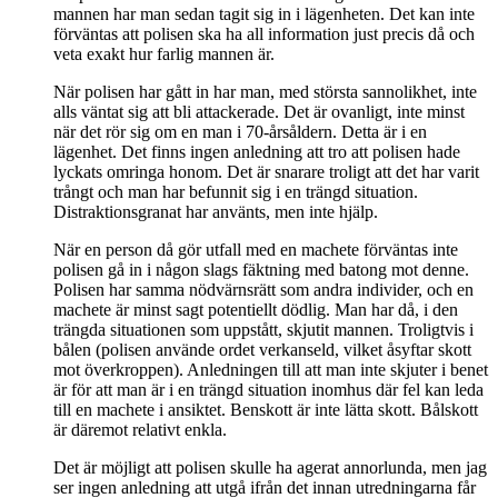
mannen har man sedan tagit sig in i lägenheten. Det kan inte
förväntas att polisen ska ha all information just precis då och
veta exakt hur farlig mannen är.
När polisen har gått in har man, med största sannolikhet, inte
alls väntat sig att bli attackerade. Det är ovanligt, inte minst
när det rör sig om en man i 70-årsåldern. Detta är i en
lägenhet. Det finns ingen anledning att tro att polisen hade
lyckats omringa honom. Det är snarare troligt att det har varit
trångt och man har befunnit sig i en trängd situation.
Distraktionsgranat har använts, men inte hjälp.
När en person då gör utfall med en machete förväntas inte
polisen gå in i någon slags fäktning med batong mot denne.
Polisen har samma nödvärnsrätt som andra individer, och en
machete är minst sagt potentiellt dödlig. Man har då, i den
trängda situationen som uppstått, skjutit mannen. Troligtvis i
bålen (polisen använde ordet verkanseld, vilket åsyftar skott
mot överkroppen). Anledningen till att man inte skjuter i benet
är för att man är i en trängd situation inomhus där fel kan leda
till en machete i ansiktet. Benskott är inte lätta skott. Bålskott
är däremot relativt enkla.
Det är möjligt att polisen skulle ha agerat annorlunda, men jag
ser ingen anledning att utgå ifrån det innan utredningarna får