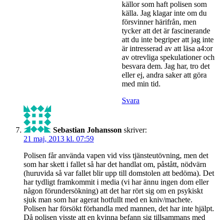
källor som haft polisen som
källa. Jag klagar inte om du
försvinner härifrån, men
tycker att det är fascinerande
att du inte begriper att jag inte
är intresserad av att läsa a4:or
av otrevliga spekulationer och
besvara dem. Jag har, tro det
eller ej, andra saker att göra
med min tid.
Svara
Sebastian Johansson
skriver:
21 maj, 2013 kl. 07:59
Polisen får använda vapen vid viss tjänsteutövning, men det
som har skett i fallet så har det handlat om, påstått, nödvärn
(huruvida så var fallet blir upp till domstolen att bedöma). Det
har tydligt framkommit i media (vi har ännu ingen dom eller
någon förundersökning) att det har rört sig om en psykiskt
sjuk man som har agerat hotfullt med en kniv/machete.
Polisen har försökt förhandla med mannen, det har inte hjälpt.
Då polisen visste att en kvinna befann sig tillsammans med