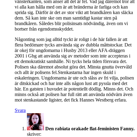
vänsterkanten, som anser att det är fel. Vad jag däremot tror att
vi alla kan hålla med om är att bränderna är farliga och kan
sprida sig. Därför är det av stor vikt att brandkåren kan släcka
dem. Så kan inte ske om man samtidigt kastar sten på
brandkåren. Således blir polisinsats nödvändig, även om vi
bortser från egendomsskyddet.
Någonting som jag alltid tyckt är roligt i de här fallen är att
flera bedömare tycks använda sig av dubbla måttstockar. Det
är okej för ungdomarna i Husby 2013 eller AFA-dräggen
2001 i Gbg att använda sig av metoder som inte accepteras i
ett demokratiskt samhälle. Ni tycks hela tiden försvara det.
Polisen ska däremot absolut göra det. Minsta gnutta övervåld
och allt är polisens fel.Stenkastarna har ingen skuld i
eskaleringen. Ungdomarna är ute och slåss av fri vilja, polisen
är ditskickad och har inte alls någon lust att pyssla med det
här. En gatsten i huvudet är potentiellt dödlig. Minns det. Och
minns också att polisen har full rätt att använda nödvärn även
mot stenkastande ligister, det fick Hannes Westberg erfara.
Svara
Den rabiata orakade flat-feministen Fanny.
skriver: