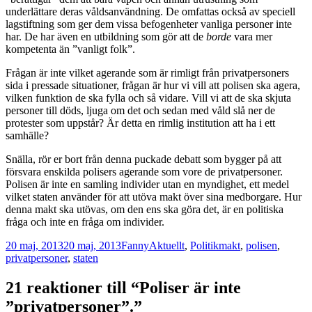
underlättare deras våldsanvändning. De omfattas också av speciell
lagstiftning som ger dem vissa befogenheter vanliga personer inte
har. De har även en utbildning som gör att de
borde
vara mer
kompetenta än ”vanligt folk”.
Frågan är inte vilket agerande som är rimligt från privatpersoners
sida i pressade situationer, frågan är hur vi vill att polisen ska agera,
vilken funktion de ska fylla och så vidare. Vill vi att de ska skjuta
personer till döds, ljuga om det och sedan med våld slå ner de
protester som uppstår? Är detta en rimlig institution att ha i ett
samhälle?
Snälla, rör er bort från denna puckade debatt som bygger på att
försvara enskilda polisers agerande som vore de privatpersoner.
Polisen är inte en samling individer utan en myndighet, ett medel
vilket staten använder för att utöva makt över sina medborgare. Hur
denna makt ska utövas, om den ens ska göra det, är en politiska
fråga och inte en fråga om individer.
Postat
Författare
Kategorier
Taggar
20 maj, 2013
20 maj, 2013
Fanny
Aktuellt
,
Politik
makt
,
polisen
,
privatpersoner
,
staten
21 reaktioner till “Poliser är inte
”privatpersoner”.”