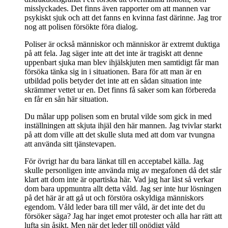
misslyckades. Det finns även rapporter om att mannen var
psykiskt sjuk och att det fanns en kvinna fast därinne. Jag tror
nog att polisen försökte föra dialog.
Poliser är också människor och människor är extremt duktiga
på att fela. Jag säger inte att det inte är tragiskt att denne
uppenbart sjuka man blev ihjälskjuten men samtidigt får man
försöka tänka sig in i situationen. Bara för att man är en
utbildad polis betyder det inte att en sådan situation inte
skrämmer vettet ur en. Det finns få saker som kan förbereda
en får en sån här situation.
Du målar upp polisen som en brutal vilde som gick in med
inställningen att skjuta ihjäl den här mannen. Jag tvivlar starkt
på att dom ville att det skulle sluta med att dom var tvungna
att använda sitt tjänstevapen.
För övrigt har du bara länkat till en acceptabel källa. Jag
skulle personligen inte använda mig av megafonen då det står
klart att dom inte är opartiska här. Vad jag har läst så verkar
dom bara uppmuntra allt detta våld. Jag ser inte hur lösningen
på det här är att gå ut och förstöra oskyldiga människors
egendom. Våld leder bara till mer våld, är det inte det du
försöker säga? Jag har inget emot protester och alla har rätt att
lufta sin åsikt. Men när det leder till onödigt våld