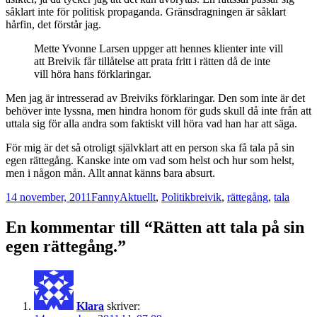
såklart inte för politisk propaganda. Gränsdragningen är såklart
hårfin, det förstår jag.
Mette Yvonne Larsen uppger att hennes klienter inte vill
att Breivik får tillåtelse att prata fritt i rätten då de inte
vill höra hans förklaringar.
Men jag är intresserad av Breiviks förklaringar. Den som inte är det
behöver inte lyssna, men hindra honom för guds skull då inte från att
uttala sig för alla andra som faktiskt vill höra vad han har att säga.
För mig är det så otroligt självklart att en person ska få tala på sin
egen rättegång. Kanske inte om vad som helst och hur som helst,
men i någon mån. Allt annat känns bara absurt.
Postat
Författare
Kategorier
Taggar
14 november, 2011
Fanny
Aktuellt
,
Politik
breivik
,
rättegång
,
tala
En kommentar till “Rätten att tala på sin
egen rättegång.”
Klara
skriver: