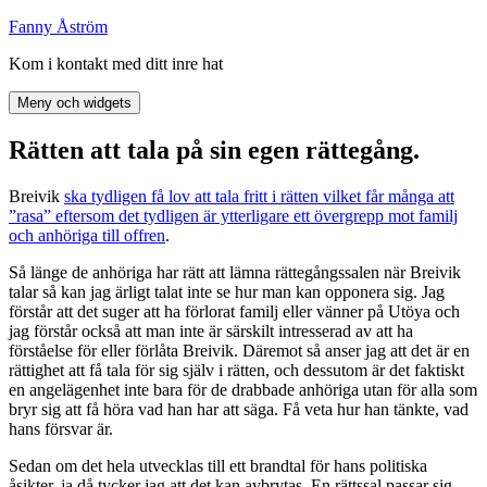
Hoppa
Fanny Åström
till
Kom i kontakt med ditt inre hat
innehåll
Meny och widgets
Rätten att tala på sin egen rättegång.
Breivik
ska tydligen få lov att tala fritt i rätten vilket får många att
”rasa” eftersom det tydligen är ytterligare ett övergrepp mot familj
och anhöriga till offren
.
Så länge de anhöriga har rätt att lämna rättegångssalen när Breivik
talar så kan jag ärligt talat inte se hur man kan opponera sig. Jag
förstår att det suger att ha förlorat familj eller vänner på Utöya och
jag förstår också att man inte är särskilt intresserad av att ha
förståelse för eller förlåta Breivik. Däremot så anser jag att det är en
rättighet att få tala för sig själv i rätten, och dessutom är det faktiskt
en angelägenhet inte bara för de drabbade anhöriga utan för alla som
bryr sig att få höra vad han har att säga. Få veta hur han tänkte, vad
hans försvar är.
Sedan om det hela utvecklas till ett brandtal för hans politiska
åsikter, ja då tycker jag att det kan avbrytas. En rättssal passar sig