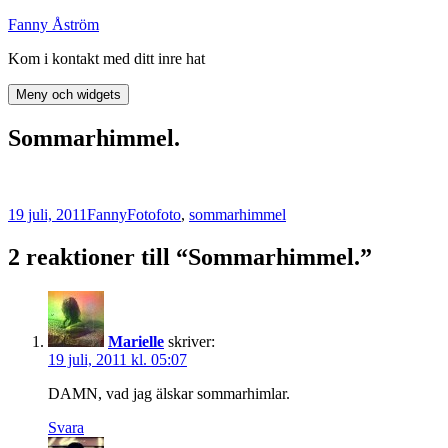
Hoppa
Fanny Åström
till
Kom i kontakt med ditt inre hat
innehåll
Meny och widgets
Sommarhimmel.
Postat
Författare
Kategorier
Taggar
19 juli, 2011
Fanny
Foto
foto
,
sommarhimmel
2 reaktioner till “Sommarhimmel.”
Marielle
skriver:
19 juli, 2011 kl. 05:07
DAMN, vad jag älskar sommarhimlar.
Svara