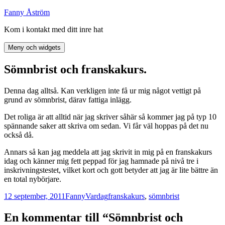
Hoppa
Fanny Åström
till
Kom i kontakt med ditt inre hat
innehåll
Meny och widgets
Sömnbrist och franskakurs.
Denna dag alltså. Kan verkligen inte få ur mig något vettigt på
grund av sömnbrist, därav fattiga inlägg.
Det roliga är att alltid när jag skriver såhär så kommer jag på typ 10
spännande saker att skriva om sedan. Vi får väl hoppas på det nu
också då.
Annars så kan jag meddela att jag skrivit in mig på en franskakurs
idag och känner mig fett peppad för jag hamnade på nivå tre i
inskrivningstestet, vilket kort och gott betyder att jag är lite bättre än
en total nybörjare.
Postat
Författare
Kategorier
Taggar
12 september, 2011
Fanny
Vardag
franskakurs
,
sömnbrist
En kommentar till “Sömnbrist och