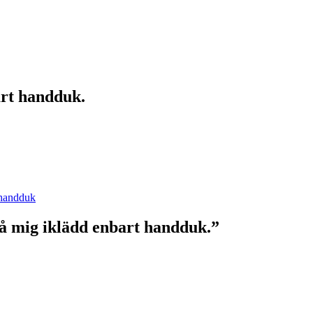
art handduk.
handduk
på mig iklädd enbart handduk.”