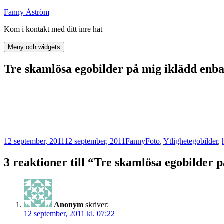
Hoppa
Fanny Åström
till
Kom i kontakt med ditt inre hat
innehåll
Meny och widgets
Tre skamlösa egobilder på mig iklädd enb
Postat
Författare
Kategorier
Taggar
12 september, 2011
12 september, 2011
Fanny
Foto
,
Ytlighet
egobilder
,
3 reaktioner till “Tre skamlösa egobilder 
Anonym
skriver:
12 september, 2011 kl. 07:22