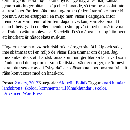
Om nu genomsökningen skulle lyckas ge några resultat, kanske
genom att droger hittas i skåp eller liknande, så tror jag absolut inte
att resultatet för den påkomna ungdomen (eller läraren) kommer bli
positivt. Att bli ertappad i en miljö man vistas i dagligen, inför
människor som man träffar fem dagar i veckan, som ska lära ut till
en och betygsätta en eller spendera sin uppväxt med en måste vara
en fruktansvärd upplevelse. Speciellt då så många har uppfattningen
att knarkare är något slags avskum.
Ungdomar som miss- och riskbrukar droger ska få hjälp och stöd,
inte skämmas ut i en miljö de vistas flera timmar om dagen. Jag
misstänker dock att Landskronas kommun ger blanka fan i vad som
händer med de ungdomar som faktiskt använder droger, de är mest
bara intresserade av att ”skydda” de skötsamma ungdomarna från att
råka konversera med en knarkare.
Postat
2 mars, 2012
Kategorier
Aktuellt
,
Politik
Taggar
knarkhundar
,
landskrona
,
skolor
1 kommentar
till Knarkhundar i skolor.
Drivs med WordPress