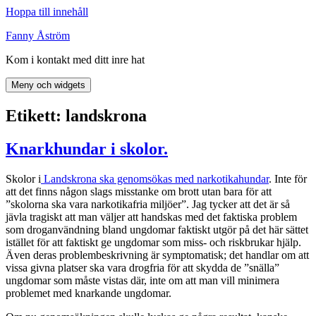
Hoppa till innehåll
Fanny Åström
Kom i kontakt med ditt inre hat
Meny och widgets
Etikett:
landskrona
Knarkhundar i skolor.
Skolor i
Landskrona ska genomsökas med narkotikahundar
. Inte för
att det finns någon slags misstanke om brott utan bara för att
”skolorna ska vara narkotikafria miljöer”. Jag tycker att det är så
jävla tragiskt att man väljer att handskas med det faktiska problem
som droganvändning bland ungdomar faktiskt utgör på det här sättet
istället för att faktiskt ge ungdomar som miss- och riskbrukar hjälp.
Även deras problembeskrivning är symptomatisk; det handlar om att
vissa givna platser ska vara drogfria för att skydda de ”snälla”
ungdomar som måste vistas där, inte om att man vill minimera
problemet med knarkande ungdomar.