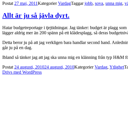
Postat
27 maj, 2011
Kategorier
Vardag
Taggar
jobb
,
sova
,
unna mig
,
v
Allt är ju så jävla dyrt.
Hatar budgetreportage i tjejtidningar. Jag tänker: budget är plagg som 
lägger aldrig mer än 200 spänn på ett klädesplagg, så deras budgetni
Detta beror ju på att jag verkligen bara handlar second hand. Anledningen
går ju på en dag.
Ibland så tänker jag att jag ska unna mig en klänning från typ H&M för
Postat
24 augusti, 2010
24 augusti, 2010
Kategorier
Vardag
,
Ytlighet
T
Drivs med WordPress