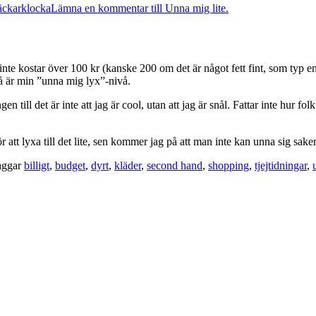
äckarklocka
Lämna en kommentar
till Unna mig lite.
inte kostar över 100 kr (kanske 200 om det är något fett fint, som typ en
vå är min ”unna mig lyx”-nivå.
 till det är inte att jag är cool, utan att jag är snål. Fattar inte hur fo
 att lyxa till det lite, sen kommer jag på att man inte kan unna sig sak
aggar
billigt
,
budget
,
dyrt
,
kläder
,
second hand
,
shopping
,
tjejtidningar
,