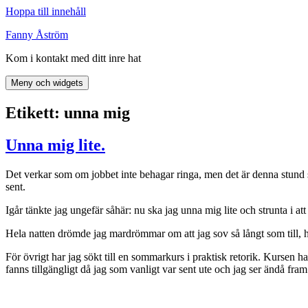
Hoppa till innehåll
Fanny Åström
Kom i kontakt med ditt inre hat
Meny och widgets
Etikett:
unna mig
Unna mig lite.
Det verkar som om jobbet inte behagar ringa, men det är denna stund som
sent.
Igår tänkte jag ungefär såhär: nu ska jag unna mig lite och strunta i att s
Hela natten drömde jag mardrömmar om att jag sov så långt som till, he
För övrigt har jag sökt till en sommarkurs i praktisk retorik. Kursen ha
fanns tillgängligt då jag som vanligt var sent ute och jag ser ändå fra