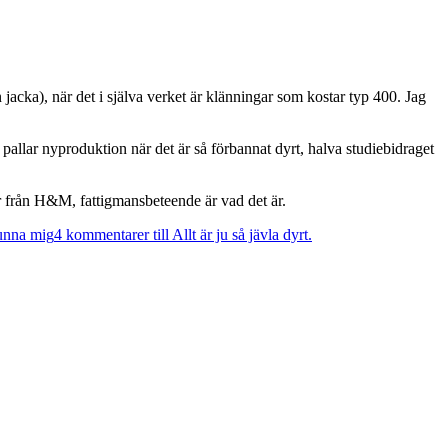
 jacka), när det i själva verket är klänningar som kostar typ 400. Jag
lk pallar nyproduktion när det är så förbannat dyrt, halva studiebidraget
er från H&M, fattigmansbeteende är vad det är.
unna mig
4 kommentarer
till Allt är ju så jävla dyrt.