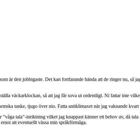
 är den jobbigaste. Det kan fortfarande hända att de ringer nu, så jag sit
tälla väckarklockan, så att jag får sova ut ordentligt. Ni fattar inte vilke
mska tanke, tjugo över nio. Fatta antiklimaxet när jag vaknande kvart öv
r ”våga tala”-inriktning vilket jag knappast känner ett behov av, då tala
m emot att eventuellt vässa min språkförmåga.