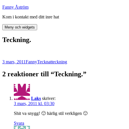
Hoppa
Fanny Åström
till
Kom i kontakt med ditt inre hat
innehåll
Meny och widgets
Teckning.
Postat
Författare
Kategorier
Taggar
3 mars, 2011
Fanny
Tecknat
teckning
2 reaktioner till “Teckning.”
Laks
skriver:
3 mars, 2011 kl. 03:30
Shit va snygg! 🙂 härlig stil verkligen 🙂
Svara