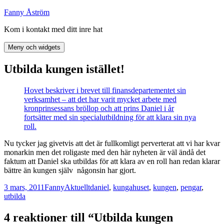
Hoppa
Fanny Åström
till
Kom i kontakt med ditt inre hat
innehåll
Meny och widgets
Utbilda kungen istället!
Hovet beskriver i brevet till finansdepartementet sin
verksamhet – att det har varit mycket arbete med
kronprinsessans bröllop och att prins Daniel i år
fortsätter med sin specialutbildning för att klara sin nya
roll.
Nu tycker jag givetvis att det är fullkomligt perverterat att vi har kvar
monarkin men det roligaste med den här nyheten är väl ändå det
faktum att Daniel ska utbildas för att klara av en roll han redan klarar
bättre än kungen själv någonsin har gjort.
Postat
Författare
Kategorier
Taggar
3 mars, 2011
Fanny
Aktuellt
daniel
,
kungahuset
,
kungen
,
pengar
,
utbilda
4 reaktioner till “Utbilda kungen