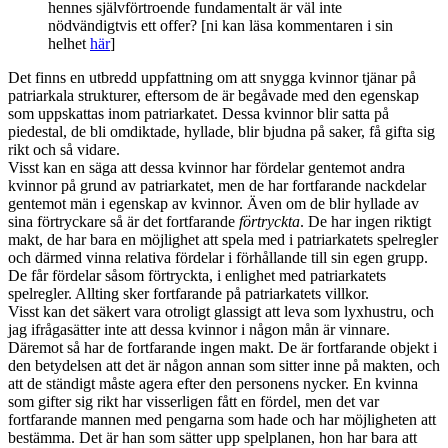
hennes självförtroende fundamentalt är väl inte
nödvändigtvis ett offer? [ni kan läsa kommentaren i sin
helhet
här
]
Det finns en utbredd uppfattning om att snygga kvinnor tjänar på
patriarkala strukturer, eftersom de är begåvade med den egenskap
som uppskattas inom patriarkatet. Dessa kvinnor blir satta på
piedestal, de bli omdiktade, hyllade, blir bjudna på saker, få gifta sig
rikt och så vidare.
Visst kan en säga att dessa kvinnor har fördelar gentemot andra
kvinnor på grund av patriarkatet, men de har fortfarande nackdelar
gentemot män i egenskap av kvinnor. Även om de blir hyllade av
sina förtryckare så är det fortfarande
förtryckta
. De har ingen riktigt
makt, de har bara en möjlighet att spela med i patriarkatets spelregler
och därmed vinna relativa fördelar i förhållande till sin egen grupp.
De får fördelar såsom förtryckta, i enlighet med patriarkatets
spelregler. Allting sker fortfarande på patriarkatets villkor.
Visst kan det säkert vara otroligt glassigt att leva som lyxhustru, och
jag ifrågasätter inte att dessa kvinnor i någon mån är vinnare.
Däremot så har de fortfarande ingen makt. De är fortfarande objekt i
den betydelsen att det är någon annan som sitter inne på makten, och
att de ständigt måste agera efter den personens nycker. En kvinna
som gifter sig rikt har visserligen fått en fördel, men det var
fortfarande mannen med pengarna som hade och har möjligheten att
bestämma. Det är han som sätter upp spelplanen, hon har bara att