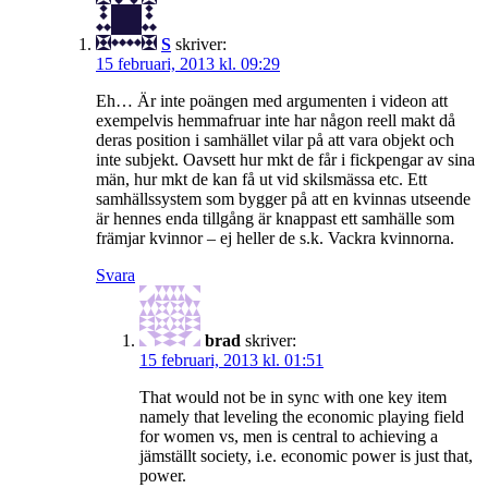
S
skriver:
15 februari, 2013 kl. 09:29
Eh… Är inte poängen med argumenten i videon att
exempelvis hemmafruar inte har någon reell makt då
deras position i samhället vilar på att vara objekt och
inte subjekt. Oavsett hur mkt de får i fickpengar av sina
män, hur mkt de kan få ut vid skilsmässa etc. Ett
samhällssystem som bygger på att en kvinnas utseende
är hennes enda tillgång är knappast ett samhälle som
främjar kvinnor – ej heller de s.k. Vackra kvinnorna.
Svara
brad
skriver:
15 februari, 2013 kl. 01:51
That would not be in sync with one key item
namely that leveling the economic playing field
for women vs, men is central to achieving a
jämställt society, i.e. economic power is just that,
power.