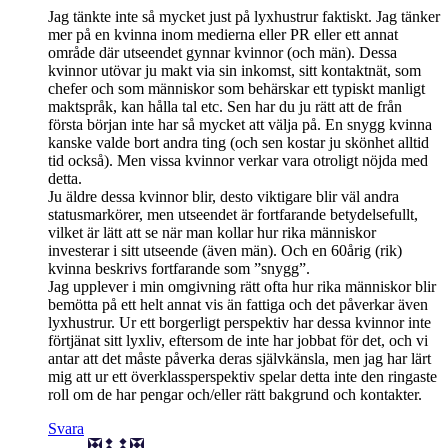
Jag tänkte inte så mycket just på lyxhustrur faktiskt. Jag tänker
mer på en kvinna inom medierna eller PR eller ett annat
område där utseendet gynnar kvinnor (och män). Dessa
kvinnor utövar ju makt via sin inkomst, sitt kontaktnät, som
chefer och som människor som behärskar ett typiskt manligt
maktspråk, kan hålla tal etc. Sen har du ju rätt att de från
första början inte har så mycket att välja på. En snygg kvinna
kanske valde bort andra ting (och sen kostar ju skönhet alltid
tid också). Men vissa kvinnor verkar vara otroligt nöjda med
detta.
Ju äldre dessa kvinnor blir, desto viktigare blir väl andra
statusmarkörer, men utseendet är fortfarande betydelsefullt,
vilket är lätt att se när man kollar hur rika människor
investerar i sitt utseende (även män). Och en 60årig (rik)
kvinna beskrivs fortfarande som ”snygg”.
Jag upplever i min omgivning rätt ofta hur rika människor blir
bemötta på ett helt annat vis än fattiga och det påverkar även
lyxhustrur. Ur ett borgerligt perspektiv har dessa kvinnor inte
förtjänat sitt lyxliv, eftersom de inte har jobbat för det, och vi
antar att det måste påverka deras självkänsla, men jag har lärt
mig att ur ett överklassperspektiv spelar detta inte den ringaste
roll om de har pengar och/eller rätt bakgrund och kontakter.
Svara