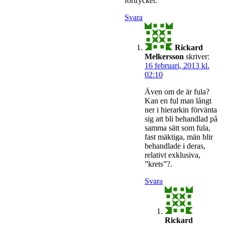
förtrycker.
Svara
Rickard
Melkersson
skriver:
16 februari, 2013 kl.
02:10
Även om de är fula?
Kan en ful man långt
ner i hierarkin förvänta
sig att bli behandlad på
samma sätt som fula,
fast mäktiga, män blir
behandlade i deras,
relativt exklusiva,
”krets”?.
Svara
Rickard