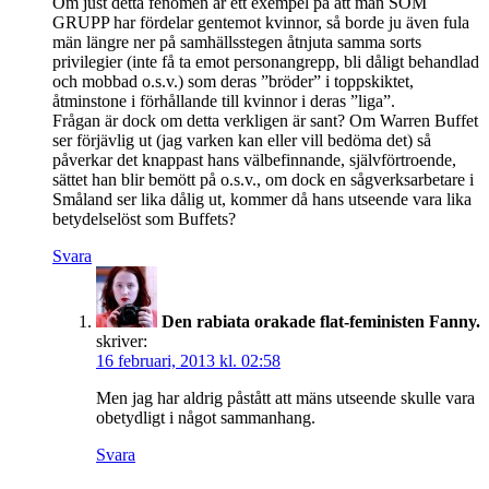
Om just detta fenomen är ett exempel på att män SOM
GRUPP har fördelar gentemot kvinnor, så borde ju även fula
män längre ner på samhällsstegen åtnjuta samma sorts
privilegier (inte få ta emot personangrepp, bli dåligt behandlad
och mobbad o.s.v.) som deras ”bröder” i toppskiktet,
åtminstone i förhållande till kvinnor i deras ”liga”.
Frågan är dock om detta verkligen är sant? Om Warren Buffet
ser förjävlig ut (jag varken kan eller vill bedöma det) så
påverkar det knappast hans välbefinnande, självförtroende,
sättet han blir bemött på o.s.v., om dock en sågverksarbetare i
Småland ser lika dålig ut, kommer då hans utseende vara lika
betydelselöst som Buffets?
Svara
Den rabiata orakade flat-feministen Fanny.
skriver:
16 februari, 2013 kl. 02:58
Men jag har aldrig påstått att mäns utseende skulle vara
obetydligt i något sammanhang.
Svara