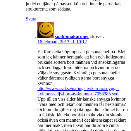
ju det en tjänar på oavsett kön och inte de patriarkala
strukturerna som sådana.
Svara
snabbmakaroner
skriver:
16 februari, 2013 kl. 10:12
En före detta högt uppsatt personalchef på IBM
som jag känner berättade att han och kollegorna
brukade sortera bort männen vid ansökningarna
och sen lägga fram bilderna på kvinnorna och
välja de snyggaste. Kvinnliga personalchefer
väljer däremot tydligen gärna bort snygga
kvinnor.
http://www.svd.se/naringsliv/karriar/snygga-
kvinnor-valjs-bort-av-kvinnor_7058985.svd
Upp till en viss ålder får kanske snygga kvinnor
”vara med och leka” om männen får bestämma?
Och om du gifter dig rikt pga. din skönhet har du
ju faktiskt fått ekonomiskt makt via din skönhet
också även om mannen i det äktenskapet såklart
har mer makt, men likväl har du som kvinna
utökat din makt och eventuella döttrar tar del av