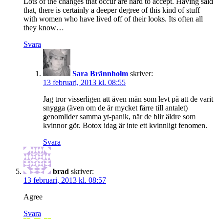
Lots of the changes that occur are hard to accept. Having said
that, there is certainly a deeper degree of this kind of stuff
with women who have lived off of their looks. Its often all
they know…
Svara
Sara Brännholm
skriver:
13 februari, 2013 kl. 08:55
Jag tror visserligen att även män som levt på att de varit
snygga (även om de är mycket färre till antalet)
genomlider samma yt-panik, när de blir äldre som
kvinnor gör. Botox idag är inte ett kvinnligt fenomen.
Svara
brad
skriver:
13 februari, 2013 kl. 08:57
Agree
Svara