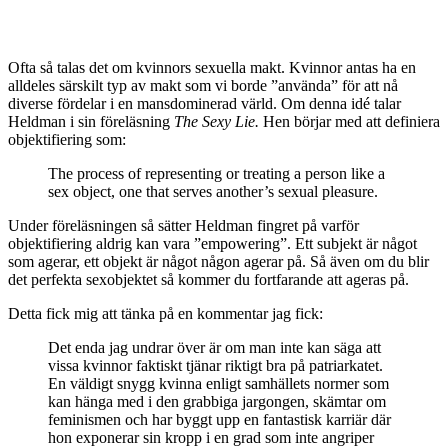
Ofta så talas det om kvinnors sexuella makt. Kvinnor antas ha en
alldeles särskilt typ av makt som vi borde ”använda” för att nå
diverse fördelar i en mansdominerad värld. Om denna idé talar
Heldman i sin föreläsning
The Sexy Lie.
Hen börjar med att definiera
objektifiering som:
The process of representing or treating a person like a
sex object, one that serves another’s sexual pleasure.
Under föreläsningen så sätter Heldman fingret på varför
objektifiering aldrig kan vara ”empowering”. Ett subjekt är något
som agerar, ett objekt är något någon agerar på. Så även om du blir
det perfekta sexobjektet så kommer du fortfarande att ageras på.
Detta fick mig att tänka på en kommentar jag fick:
Det enda jag undrar över är om man inte kan säga att
vissa kvinnor faktiskt tjänar riktigt bra på patriarkatet.
En väldigt snygg kvinna enligt samhällets normer som
kan hänga med i den grabbiga jargongen, skämtar om
feminismen och har byggt upp en fantastisk karriär där
hon exponerar sin kropp i en grad som inte angriper