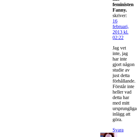
feministen
Fanny.
skriver:
16
februari,
2013 kl.
02:22
Jag vet
inte, jag
har inte
gjort någon
studie av
just detta
förhållande.
Förstår inte
heller vad
detta har
med mitt
ursprungliga
inlägg att
göra.
Svara