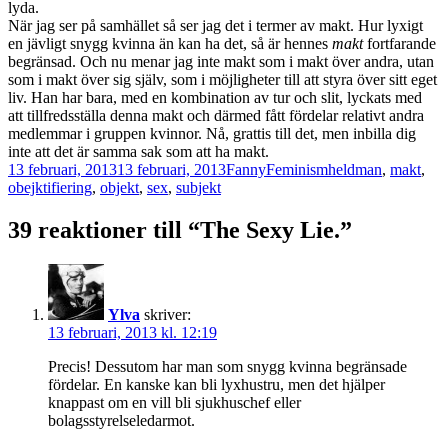
lyda.
När jag ser på samhället så ser jag det i termer av makt. Hur lyxigt
en jävligt snygg kvinna än kan ha det, så är hennes
makt
fortfarande
begränsad. Och nu menar jag inte makt som i makt över andra, utan
som i makt över sig själv, som i möjligheter till att styra över sitt eget
liv. Han har bara, med en kombination av tur och slit, lyckats med
att tillfredsställa denna makt och därmed fått fördelar relativt andra
medlemmar i gruppen kvinnor. Nå, grattis till det, men inbilla dig
inte att det är samma sak som att ha makt.
Postat
Författare
Kategorier
Taggar
13 februari, 2013
13 februari, 2013
Fanny
Feminism
heldman
,
makt
,
obejktifiering
,
objekt
,
sex
,
subjekt
39 reaktioner till “The Sexy Lie.”
Ylva
skriver:
13 februari, 2013 kl. 12:19
Precis! Dessutom har man som snygg kvinna begränsade
fördelar. En kanske kan bli lyxhustru, men det hjälper
knappast om en vill bli sjukhuschef eller
bolagsstyrelseledarmot.