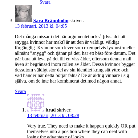
Svara
Sara Brännholm
skriver:
13 februari, 2013 kl. 04:05
Det många missar i det här argumentet också [dvs. det att
snygga kvinnor har makt] är att den är väldigt, väldigt
förgänglig. Kvinnor som lever som exempelvis lyxhustru eller
allmänt ”snygg” och tjänar på det, har ett bäst-före-datum. Det
går bara att leva på det till en viss ålder, eftersom denna mall
även är begränsad inom rollen av ålder. Dessa kvinnor bygger
dessutom väldigt stor del av sin identitet kring sitt yttre och
vad händer när detta börjar falna? De är aldrig vinnare i sig
själva, om de inte har kombinerat det med någon annat.
Svara
brad
skriver:
13 februari, 2013 kl. 08:28
Very true. They need to make it happen quickly OR put
themselves into a position where they can deal with
losing the advantage of looks.