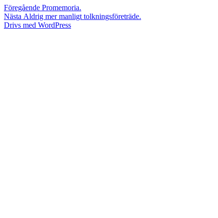
Inläggsnavigering
Föregående
Föregående
Promemoria.
Nästa
inlägg:
Nästa
Aldrig mer manligt tolkningsföreträde.
inlägg:
Drivs med WordPress