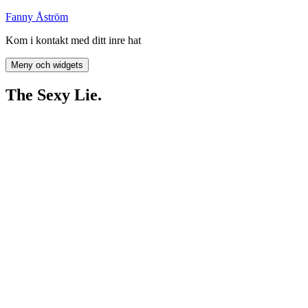
Hoppa
Fanny Åström
till
Kom i kontakt med ditt inre hat
innehåll
Meny och widgets
The Sexy Lie.