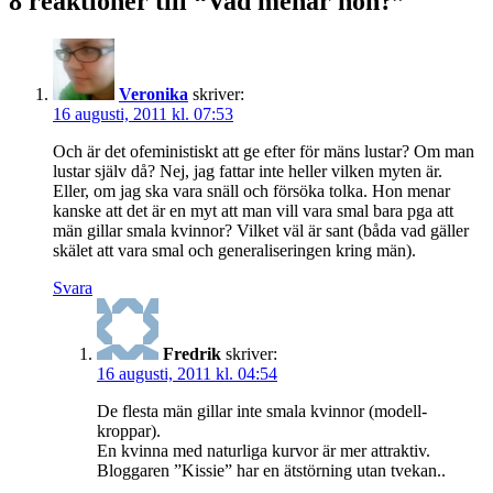
8 reaktioner till “Vad menar hon?”
Veronika
skriver:
16 augusti, 2011 kl. 07:53
Och är det ofeministiskt att ge efter för mäns lustar? Om man
lustar själv då? Nej, jag fattar inte heller vilken myten är.
Eller, om jag ska vara snäll och försöka tolka. Hon menar
kanske att det är en myt att man vill vara smal bara pga att
män gillar smala kvinnor? Vilket väl är sant (båda vad gäller
skälet att vara smal och generaliseringen kring män).
Svara
Fredrik
skriver:
16 augusti, 2011 kl. 04:54
De flesta män gillar inte smala kvinnor (modell-
kroppar).
En kvinna med naturliga kurvor är mer attraktiv.
Bloggaren ”Kissie” har en ätstörning utan tvekan..