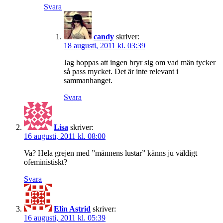
Svara
candy
skriver:
18 augusti, 2011 kl. 03:39
Jag hoppas att ingen bryr sig om vad män tycker
så pass mycket. Det är inte relevant i
sammanhanget.
Svara
Lisa
skriver:
16 augusti, 2011 kl. 08:00
Va? Hela grejen med ”männens lustar” känns ju väldigt
ofeministiskt?
Svara
Elin Astrid
skriver:
16 augusti, 2011 kl. 05:39