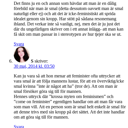
Det finns ju en och annan som hävdar att man är en dålig
förebild när man är smal (detta dessutom oavsett man är smal
naturligt eller ej) och att det är icke-feministiskt att sprida
idealet genom sin kropp. Har stött på sådana resonemang
ibland. Det verkar inte så vanligt, nej, men det är ju just det
där du ungefärligen skriver om i ett annat inlägg- att man kan
få skit om man passar in i stereotypen av hur tjejer ska se ut.
Svara
S
skriver:
30 maj, 2014 kl. 03:50
Kan ju vara så att hon menar att feminister ofta uttrycker att
vara smal är att följa mannens lustar, för att en överviktig/icke
smal kvinna ”inte är något att ha” (tror de). Att om man är
smal försöker göra sig till för mannen.
Hennes uttryck där ”krossa myten om feminismen” och
”come on feminister” egentligen handlar om att man får vara
som man vill. Att en person som är smal helt enkelt är smal för
att denne trivs med sin kropp på det sättet. Att det inte handlar
om att göra sig till för mannen.
Svara