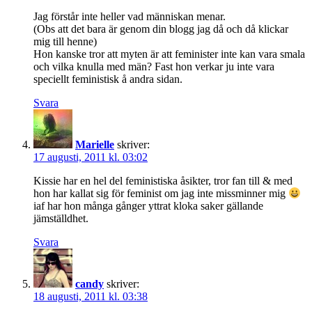
Jag förstår inte heller vad människan menar.
(Obs att det bara är genom din blogg jag då och då klickar
mig till henne)
Hon kanske tror att myten är att feminister inte kan vara smala
och vilka knulla med män? Fast hon verkar ju inte vara
speciellt feministisk å andra sidan.
Svara
Marielle
skriver:
17 augusti, 2011 kl. 03:02
Kissie har en hel del feministiska åsikter, tror fan till & med
hon har kallat sig för feminist om jag inte missminner mig
iaf har hon många gånger yttrat kloka saker gällande
jämställdhet.
Svara
candy
skriver:
18 augusti, 2011 kl. 03:38