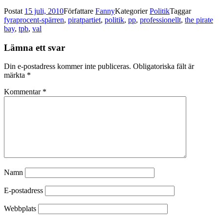
Postat
15 juli, 2010
Författare
Fanny
Kategorier
Politik
Taggar
fyraprocent-spärren
,
piratpartiet
,
politik
,
pp
,
professionellt
,
the pirate
bay
,
tpb
,
val
Lämna ett svar
Din e-postadress kommer inte publiceras.
Obligatoriska fält är
märkta
*
Kommentar
*
Namn
E-postadress
Webbplats