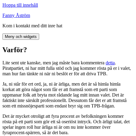
Hoppa till innehåll
Fanny Åström
Kom i kontakt med ditt inre hat
Meny och widgets
Varför?
Lite sent ute kanske, men jag måste bara kommentera
detta
.
Piratpartiet, ni har mitt fulla stöd och jag kommer rösta på er i valet,
man hur fan tänkte ni när ni beslöt er för att driva TPB.
Ja, ni står för ert ord, ja, ni är ärliga, men det är så himla himla
korkat att göra något som får er att framstå som ett parti som
uppmanar folk att bryta mot rådande lag mitt innan valet. Det är
faktiskt inte särskilt professionellt. Dessutom får det er att framstå
som ett missnöjesparti som endast bryr sig om TPB-frågan.
Det är mycket otroligt att fyra procent av befolkningen kommer
rösta på ett parti som gör ett så oseriöst intryck. Och ärligt talat, det
spelar ingen roll hur ärliga ni är om nu inte kommer över
fyraprocent-spärren, så är det bara.