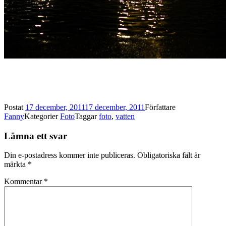
Postat
17 december, 2011
17 december, 2011
Författare
Fanny
Kategorier
Foto
Taggar
foto
,
vatten
Lämna ett svar
Din e-postadress kommer inte publiceras.
Obligatoriska fält är
märkta
*
Kommentar
*