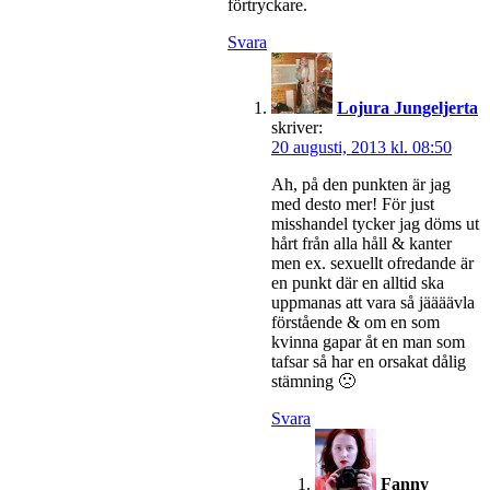
förtryckare.
Svara
Lojura Jungeljerta
skriver:
20 augusti, 2013 kl. 08:50
Ah, på den punkten är jag
med desto mer! För just
misshandel tycker jag döms ut
hårt från alla håll & kanter
men ex. sexuellt ofredande är
en punkt där en alltid ska
uppmanas att vara så jäääävla
förstående & om en som
kvinna gapar åt en man som
tafsar så har en orsakat dålig
stämning 🙁
Svara
Fanny