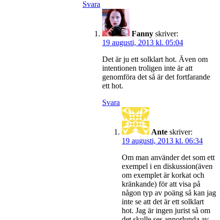
Svara
Fanny
skriver:
19 augusti, 2013 kl. 05:04
Det är ju ett solklart hot. Även om
intentionen troligen inte är att
genomföra det så är det fortfarande
ett hot.
Svara
Ante
skriver:
19 augusti, 2013 kl. 06:34
Om man använder det som ett
exempel i en diskussion(även
om exemplet är korkat och
kränkande) för att visa på
någon typ av poäng så kan jag
inte se att det är ett solklart
hot. Jag är ingen jurist så om
det skulle ses annorlunda av