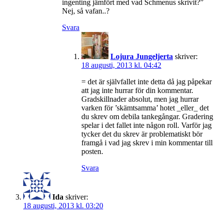
ingenting jämfört med vad Schmenus skrivit?”
Nej, så vafan..?
Svara
Lojura Jungeljerta
skriver:
18 augusti, 2013 kl. 04:42
= det är självfallet inte detta då jag påpekar
att jag inte hurrar för din kommentar.
Gradskillnader absolut, men jag hurrar
varken för ’skämtsamma’ hotet _eller_ det
du skrev om debila tankegångar. Gradering
spelar i det fallet inte någon roll. Varför jag
tycker det du skrev är problematiskt bör
framgå i vad jag skrev i min kommentar till
posten.
Svara
Ida
skriver:
18 augusti, 2013 kl. 03:20