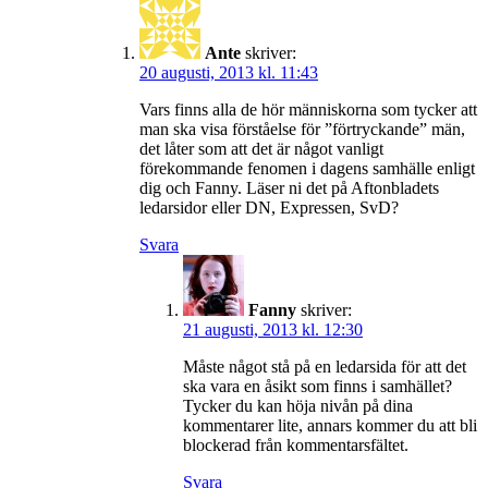
Ante
skriver:
20 augusti, 2013 kl. 11:43
Vars finns alla de hör människorna som tycker att
man ska visa förståelse för ”förtryckande” män,
det låter som att det är något vanligt
förekommande fenomen i dagens samhälle enligt
dig och Fanny. Läser ni det på Aftonbladets
ledarsidor eller DN, Expressen, SvD?
Svara
Fanny
skriver:
21 augusti, 2013 kl. 12:30
Måste något stå på en ledarsida för att det
ska vara en åsikt som finns i samhället?
Tycker du kan höja nivån på dina
kommentarer lite, annars kommer du att bli
blockerad från kommentarsfältet.
Svara