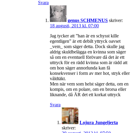
Svara
genus SCHMENUS
skriver:
18 augusti, 2013 kl. 07:00
Jag tycker att ”han är en schysst kille
egentligen” är ett debilt yttryck oavset
_vem_ som säger detta. Dock skulle jag
aldrig skuldbelägga en kvinna som säger
så om en eventuell förövare då det är ett
uttryck för en rädd kvinna som är rädd att
om hon säger annorlunda kan få
konsekvenser i form av mer hot, stryk eller
våldtäkt.
Men när vem som helst säger detta, om en
kompis, om en polare, om en brorsa eller
liknande, då ÄR det ett korkat uttryck
Svara
Lojura Jungeljerta
skriver: