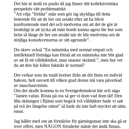
Det här är ändå en punkt då jag finner ditt kollektivistiska
perspektiv rätt problematiskt:
”Att vilja ”förlåta” män som gör sig skyldiga till detta
beteende för att de ber om ursäkt efter att ha blivit
konfronterade med det och medvetna om att det de gör är
brottsligt är att tycka att män borde kunna agera lite hur som
helst så länge de ber om ursäkt när de blir medvetna om de
möjliga konsekvenserna av sitt agerande”.
Du skrev också ”En människa med normal empati och
intellektuell förmåga kan förstå att en människa inte blir glad
av att få ett våldtäktshot, utan snarare skrämd.”, men hur vet
du att den här killen faktiskt är normal?
Det verkar som du totalt bortser ifrån att det finns en individ
bakom, helt oavsett till vilken grad denne må vara påverkad
av maschauvinism.
Om det skulle komma in en Sverigedemokrat här och säga
”Jamen vafan. Rösta på oss så ger vi dom vad dom tål! Den
lilla skitungen i Bjästa som begick två våldtäkter hade vi satt
på två års fängelse minst” så hade du inte haft mycket att sätta
emot.
Jag håller med om att förståelse för gärningsman inte ska gå ut
över offret, men NÅGON förståelse måste det ändå finnas,