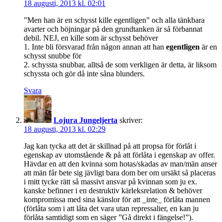
18 augusti, 2013 kl. 02:01
”Men han är en schysst kille egentligen” och alla tänkbara
avarter och böjningar på den grundtanken är så förbannat
debil. NEJ, en kille som är schysst behöver
1. Inte bli försvarad från någon annan att han
egentligen
är en
schysst snubbe för
2. schyssta snubbar, alltså de som verkligen är detta, är liksom
schyssta och gör då inte såna blunders.
Svara
Lojura Jungeljerta
skriver:
18 augusti, 2013 kl. 02:29
Jag kan tycka att det är skillnad på att propsa för förlåt i
egenskap av utomstående & på att förlåta i egenskap av offer.
Hävdar en att den kvinna som hotas/skadas av man/män anser
att män får bete sig jävligt bara dom ber om ursäkt så placeras
i mitt tycke rätt så massivt ansvar på kvinnan som ju ex.
kanske befinner i en destruktiv kärleksrelation & behöver
kompromissa med sina känslor för att _inte_ förlåta mannen
(förlåta som i att låta det vara utan repressalier, en kan ju
förlåta samtidigt som en säger ”Gå direkt i fängelse!”).