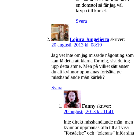
en domstol så får jag väl
krypa till korset.
Svara
Lojura Jungeljerta
skriver:
20 augusti, 2013 kl. 08:19
Jag vet inte om jag missade någonting som
kan få detta att klarna för mig, sist du tog
upp detta ämne. Men på vilket sätt anser
du att kvinnor uppmanas fortsätta ge
misshandlande män kärlek?
Svara
Fanny
skriver:
20 augusti, 2013 kl. 11:41
Inte direkt misshandlande män, men
kvinnor uppmanas ofta till att visa
”förståelse” och ”tolerans” inför sina