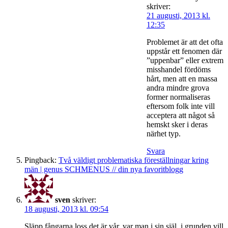
skriver:
21 augusti, 2013 kl.
12:35
Problemet är att det ofta
uppstår ett fenomen där
”uppenbar” eller extrem
misshandel fördöms
hårt, men att en massa
andra mindre grova
former normaliseras
eftersom folk inte vill
acceptera att något så
hemskt sker i deras
närhet typ.
Svara
Pingback:
Två väldigt problematiska föreställningar kring
män | genus SCHMENUS // din nya favoritblogg
sven
skriver:
18 augusti, 2013 kl. 09:54
Släpp fångarna loss det är vår, var man i sin själ, i grunden vill