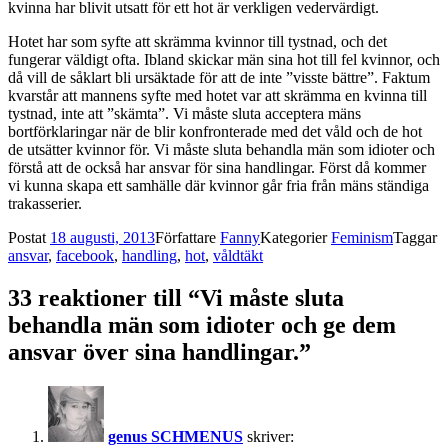
kvinna har blivit utsatt för ett hot är verkligen vedervärdigt.
Hotet har som syfte att skrämma kvinnor till tystnad, och det
fungerar väldigt ofta. Ibland skickar män sina hot till fel kvinnor, och
då vill de såklart bli ursäktade för att de inte ”visste bättre”. Faktum
kvarstår att mannens syfte med hotet var att skrämma en kvinna till
tystnad, inte att ”skämta”. Vi måste sluta acceptera mäns
bortförklaringar när de blir konfronterade med det våld och de hot
de utsätter kvinnor för. Vi måste sluta behandla män som idioter och
förstå att de också har ansvar för sina handlingar. Först då kommer
vi kunna skapa ett samhälle där kvinnor går fria från mäns ständiga
trakasserier.
Postat
18 augusti, 2013
Författare
Fanny
Kategorier
Feminism
Taggar
ansvar
,
facebook
,
handling
,
hot
,
våldtäkt
33 reaktioner till “Vi måste sluta
behandla män som idioter och ge dem
ansvar över sina handlingar.”
genus SCHMENUS
skriver: