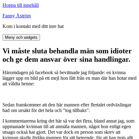
Hoppa till innehåll
Fanny Åström
Kom i kontakt med ditt inre hat
Meny och widgets
Vi måste sluta behandla män som idioter
och ge dem ansvar över sina handlingar.
Häromdagen på facebook så bevittnade jag följande: en kvinna
lägger upp en bild på ett mejl hon fått från en man där han hotar med
att våldta henne:
Sedan framkommer att den här mannen efter flertalet ordväxlingar
bad om ursäkt för det hela och ”tog tillbaks”.
I kommentarerna kring det här så var det flera, bland annat jag, som
uppmanade kvinnan till att anmäla mannen, något hon enligt egen
utsago också har gjort. Det var dock en person som skrev att
kvinnan skulle förlåta mannen för sitt beteende, för att han trots allt