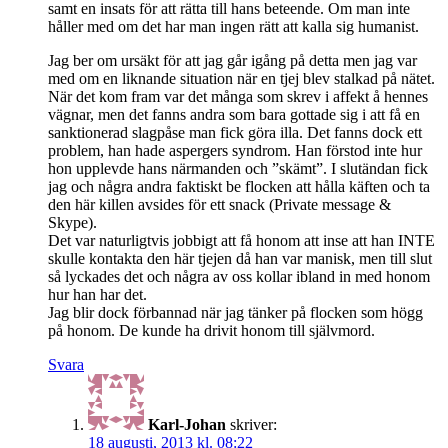
samt en insats för att rätta till hans beteende. Om man inte
håller med om det har man ingen rätt att kalla sig humanist.
Jag ber om ursäkt för att jag går igång på detta men jag var
med om en liknande situation när en tjej blev stalkad på nätet.
När det kom fram var det många som skrev i affekt å hennes
vägnar, men det fanns andra som bara gottade sig i att få en
sanktionerad slagpåse man fick göra illa. Det fanns dock ett
problem, han hade aspergers syndrom. Han förstod inte hur
hon upplevde hans närmanden och ”skämt”. I slutändan fick
jag och några andra faktiskt be flocken att hålla käften och ta
den här killen avsides för ett snack (Private message &
Skype).
Det var naturligtvis jobbigt att få honom att inse att han INTE
skulle kontakta den här tjejen då han var manisk, men till slut
så lyckades det och några av oss kollar ibland in med honom
hur han har det.
Jag blir dock förbannad när jag tänker på flocken som högg
på honom. De kunde ha drivit honom till självmord.
Svara
Karl-Johan
skriver:
18 augusti, 2013 kl. 08:22