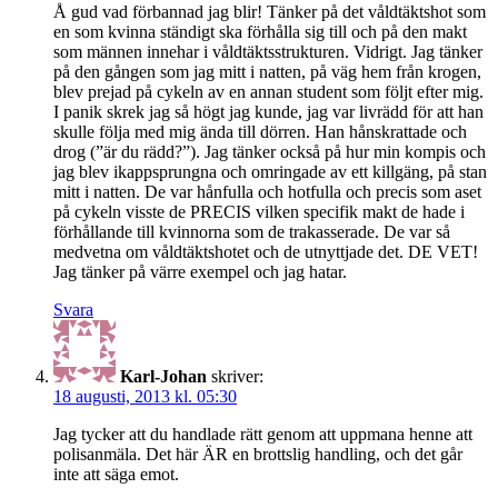
Å gud vad förbannad jag blir! Tänker på det våldtäktshot som
en som kvinna ständigt ska förhålla sig till och på den makt
som männen innehar i våldtäktsstrukturen. Vidrigt. Jag tänker
på den gången som jag mitt i natten, på väg hem från krogen,
blev prejad på cykeln av en annan student som följt efter mig.
I panik skrek jag så högt jag kunde, jag var livrädd för att han
skulle följa med mig ända till dörren. Han hånskrattade och
drog (”är du rädd?”). Jag tänker också på hur min kompis och
jag blev ikappsprungna och omringade av ett killgäng, på stan
mitt i natten. De var hånfulla och hotfulla och precis som aset
på cykeln visste de PRECIS vilken specifik makt de hade i
förhållande till kvinnorna som de trakasserade. De var så
medvetna om våldtäktshotet och de utnyttjade det. DE VET!
Jag tänker på värre exempel och jag hatar.
Svara
Karl-Johan
skriver:
18 augusti, 2013 kl. 05:30
Jag tycker att du handlade rätt genom att uppmana henne att
polisanmäla. Det här ÄR en brottslig handling, och det går
inte att säga emot.