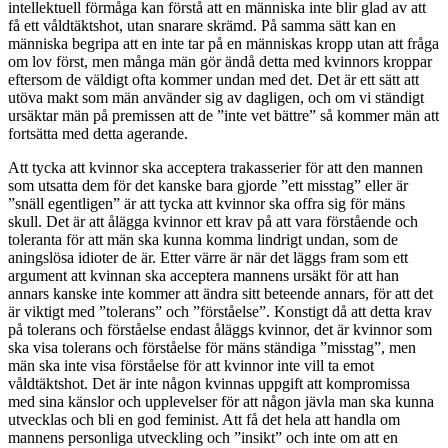
intellektuell förmåga kan förstå att en människa inte blir glad av att
få ett våldtäktshot, utan snarare skrämd. På samma sätt kan en
människa begripa att en inte tar på en människas kropp utan att fråga
om lov först, men många män gör ändå detta med kvinnors kroppar
eftersom de väldigt ofta kommer undan med det. Det är ett sätt att
utöva makt som män använder sig av dagligen, och om vi ständigt
ursäktar män på premissen att de ”inte vet bättre” så kommer män att
fortsätta med detta agerande.
Att tycka att kvinnor ska acceptera trakasserier för att den mannen
som utsatta dem för det kanske bara gjorde ”ett misstag” eller är
”snäll egentligen” är att tycka att kvinnor ska offra sig för mäns
skull. Det är att ålägga kvinnor ett krav på att vara förstående och
toleranta för att män ska kunna komma lindrigt undan, som de
aningslösa idioter de är. Etter värre är när det läggs fram som ett
argument att kvinnan ska acceptera mannens ursäkt för att han
annars kanske inte kommer att ändra sitt beteende annars, för att det
är viktigt med ”tolerans” och ”förståelse”. Konstigt då att detta krav
på tolerans och förståelse endast åläggs kvinnor, det är kvinnor som
ska visa tolerans och förståelse för mäns ständiga ”misstag”, men
män ska inte visa förståelse för att kvinnor inte vill ta emot
våldtäktshot. Det är inte någon kvinnas uppgift att kompromissa
med sina känslor och upplevelser för att någon jävla man ska kunna
utvecklas och bli en god feminist. Att få det hela att handla om
mannens personliga utveckling och ”insikt” och inte om att en