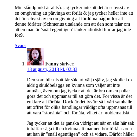
Min ståndpunkt är alltså: jag tycker inte att det är schysst av
en omgivning att påtvinga ett förlåt & jag tycker heller inte att
det är schysst av en omgivning att fördöma någon för att
denne förlåter (Schmenus uttalande om att den som talar om
att en man är ’snäll egentligen’ tänker idiotiskt hurrar jag inte
för9.
Svara
Fanny
skriver:
18 augusti, 2013 kl. 02:33
Den som blir utsatt får såklart välja själv, jag skulle t.ex.
aldrig skuldbelägga en kvinna som väljer att inte
anmäla, även om jag tycker att det är bra om en pallar
göra det och uppmanar till att göra det. För vissa är det
enklare att förlåta. Dock är det tyvärr så i vårt samhälle
att offret för olika handlingar väldigt ofta uppmanas till
att vara ”storsinta” och förlåta, vilket är problematiskt.
Jag tycker att det är ganska vidrigt att när en sån här sak
inträffar säga till en kvinna att mannen bör förlåtas och
att han är ”snäll egentligen” och så vidare. Därför håller