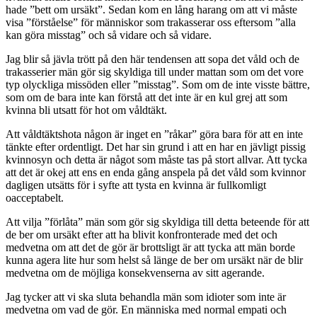
hade ”bett om ursäkt”. Sedan kom en lång harang om att vi måste
visa ”förståelse” för människor som trakasserar oss eftersom ”alla
kan göra misstag” och så vidare och så vidare.
Jag blir så jävla trött på den här tendensen att sopa det våld och de
trakasserier män gör sig skyldiga till under mattan som om det vore
typ olyckliga missöden eller ”misstag”. Som om de inte visste bättre,
som om de bara inte kan förstå att det inte är en kul grej att som
kvinna bli utsatt för hot om våldtäkt.
Att våldtäktshota någon är inget en ”råkar” göra bara för att en inte
tänkte efter ordentligt. Det har sin grund i att en har en jävligt pissig
kvinnosyn och detta är något som måste tas på stort allvar. Att tycka
att det är okej att ens en enda gång anspela på det våld som kvinnor
dagligen utsätts för i syfte att tysta en kvinna är fullkomligt
oacceptabelt.
Att vilja ”förlåta” män som gör sig skyldiga till detta beteende för att
de ber om ursäkt efter att ha blivit konfronterade med det och
medvetna om att det de gör är brottsligt är att tycka att män borde
kunna agera lite hur som helst så länge de ber om ursäkt när de blir
medvetna om de möjliga konsekvenserna av sitt agerande.
Jag tycker att vi ska sluta behandla män som idioter som inte är
medvetna om vad de gör. En människa med normal empati och