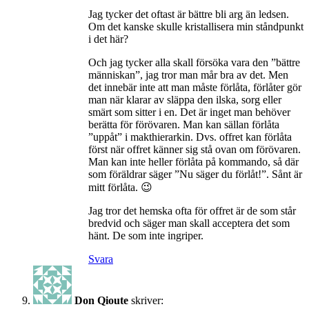
Jag tycker det oftast är bättre bli arg än ledsen.
Om det kanske skulle kristallisera min ståndpunkt
i det här?
Och jag tycker alla skall försöka vara den ”bättre
människan”, jag tror man mår bra av det. Men
det innebär inte att man måste förlåta, förlåter gör
man när klarar av släppa den ilska, sorg eller
smärt som sitter i en. Det är inget man behöver
berätta för förövaren. Man kan sällan förlåta
”uppåt” i makthierarkin. Dvs. offret kan förlåta
först när offret känner sig stå ovan om förövaren.
Man kan inte heller förlåta på kommando, så där
som föräldrar säger ”Nu säger du förlåt!”. Sånt är
mitt förlåta. 😉
Jag tror det hemska ofta för offret är de som står
bredvid och säger man skall acceptera det som
hänt. De som inte ingriper.
Svara
Don Qioute
skriver: