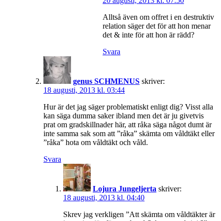
20 augusti, 2013 kl. 07:50
Alltså även om offret i en destruktiv
relation säger det för att hon menar
det & inte för att hon är rädd?
Svara
genus SCHMENUS
skriver:
18 augusti, 2013 kl. 03:44
Hur är det jag säger problematiskt enligt dig? Visst alla
kan säga dumma saker ibland men det är ju givetvis
prat om gradskillnader här, att råka säga något dumt är
inte samma sak som att ”råka” skämta om våldtäkt eller
”råka” hota om våldtäkt och våld.
Svara
Lojura Jungeljerta
skriver:
18 augusti, 2013 kl. 04:40
Skrev jag verkligen ”Att skämta om våldtäkter är