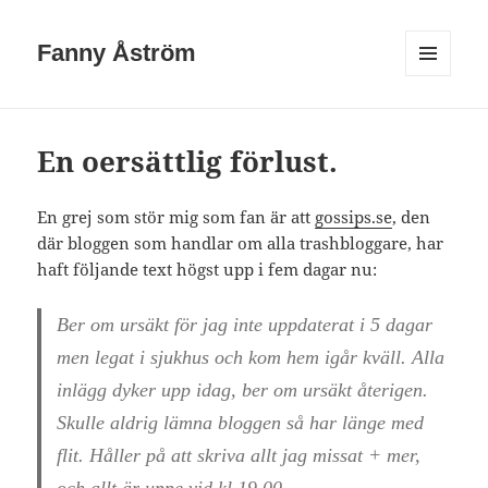
Fanny Åström
MENY
OCH
WIDGETS
En oersättlig förlust.
En grej som stör mig som fan är att
gossips.se
, den
där bloggen som handlar om alla trashbloggare, har
haft följande text högst upp i fem dagar nu:
Ber om ursäkt för jag inte uppdaterat i 5 dagar
men legat i sjukhus och kom hem igår kväll. Alla
inlägg dyker upp idag, ber om ursäkt återigen.
Skulle aldrig lämna bloggen så har länge med
flit. Håller på att skriva allt jag missat + mer,