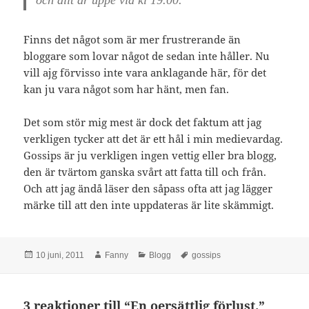
och allt är uppe vid kl 19.00.
Finns det något som är mer frustrerande än
bloggare som lovar något de sedan inte håller. Nu
vill ajg förvisso inte vara anklagande här, för det
kan ju vara något som har hänt, men fan.
Det som stör mig mest är dock det faktum att jag
verkligen tycker att det är ett hål i min medievardag.
Gossips är ju verkligen ingen vettig eller bra blogg,
den är tvärtom ganska svårt att fatta till och från.
Och att jag ändå läser den såpass ofta att jag lägger
märke till att den inte uppdateras är lite skämmigt.
Postat
Författare
Kategorier
Taggar
10 juni, 2011
Fanny
Blogg
gossips
3 reaktioner till “En oersättlig förlust.”