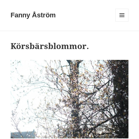
Fanny Åström
MENY
OCH
WIDGETS
Körsbärsblommor.