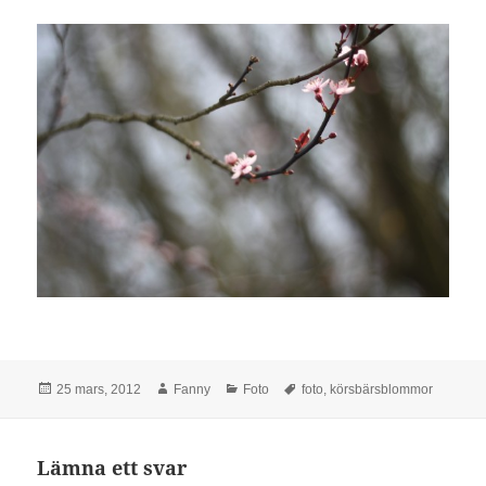
Postat
Författare
Kategorier
Taggar
25 mars, 2012
Fanny
Foto
foto
,
körsbärsblommor
Lämna ett svar