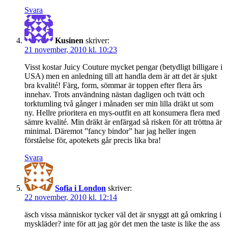
Svara
Kusinen
skriver:
21 november, 2010 kl. 10:23
Visst kostar Juicy Couture mycket pengar (betydligt billigare i
USA) men en anledning till att handla dem är att det är sjukt
bra kvalité! Färg, form, sömmar är toppen efter flera års
innehav. Trots användning nästan dagligen och tvätt och
torktumling två gånger i månaden ser min lilla dräkt ut som
ny. Hellre prioritera en mys-outfit en att konsumera flera med
sämre kvalité. Min dräkt är enfärgad så risken för att tröttna är
minimal. Däremot ”fancy bindor” har jag heller ingen
förståelse för, apotekets går precis lika bra!
Svara
Sofia i London
skriver:
22 november, 2010 kl. 12:14
äsch vissa människor tycker väl det är snyggt att gå omkring i
myskläder? inte för att jag gör det men the taste is like the ass