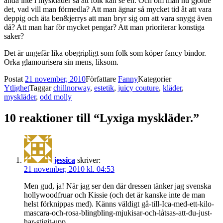
ändå inte i myskläder så att folk kan se en. Och om man nu gjorde
det, vad vill man förmedla? Att man ägnar så mycket tid åt att vara
deppig och äta ben&jerrys att man bryr sig om att vara snygg även
då? Att man har för mycket pengar? Att man prioriterar konstiga
saker?
Det är ungefär lika obegripligt som folk som köper fancy bindor.
Orka glamourisera sin mens, liksom.
Postat
21 november, 2010
Författare
Fanny
Kategorier
Ytlighet
Taggar
chillnorway
,
estetik
,
juicy couture
,
kläder
,
myskläder
,
odd molly
10 reaktioner till “Lyxiga myskläder.”
jessica
skriver:
21 november, 2010 kl. 04:53
Men gud, ja! När jag ser den där dressen tänker jag svenska
hollywoodfruar och Kissie (och det är kanske inte de man
helst förknippas med). Känns väldigt gå-till-Ica-med-ett-kilo-
mascara-och-rosa-blingbling-mjukisar-och-låtsas-att-du-just-
har-stigit-upp.