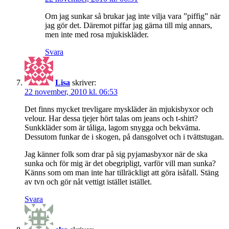
Om jag sunkar så brukar jag inte vilja vara ”piffig” när
jag gör det. Däremot piffar jag gärna till mig annars,
men inte med rosa mjukiskläder.
Svara
Lisa
skriver:
22 november, 2010 kl. 06:53
Det finns mycket trevligare myskläder än mjukisbyxor och
velour. Har dessa tjejer hört talas om jeans och t-shirt?
Sunkkläder som är tåliga, lagom snygga och bekväma.
Dessutom funkar de i skogen, på dansgolvet och i tvättstugan.
Jag känner folk som drar på sig pyjamasbyxor när de ska
sunka och för mig är det obegripligt, varför vill man sunka?
Känns som om man inte har tillräckligt att göra isåfall. Stäng
av tvn och gör nåt vettigt istället istället.
Svara